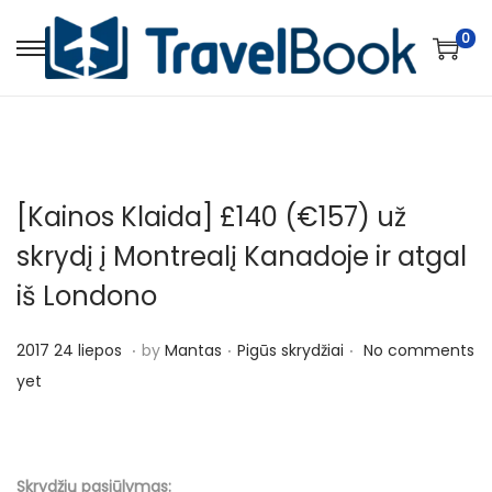
0
S
S
k
k
i
i
p
p
t
t
[Kainos Klaida] £140 (€157) už
o
o
n
c
skrydį į Montrealį Kanadoje ir atgal
a
o
iš Londono
v
n
i
t
.
.
.
P
P
2
2017 24 liepos
by
Mantas
Pigūs skrydžiai
No comments
g
e
o
o
0
yet
a
n
s
s
1
t
t
t
t
7
i
e
e
2
Skrydžių pasiūlymas: