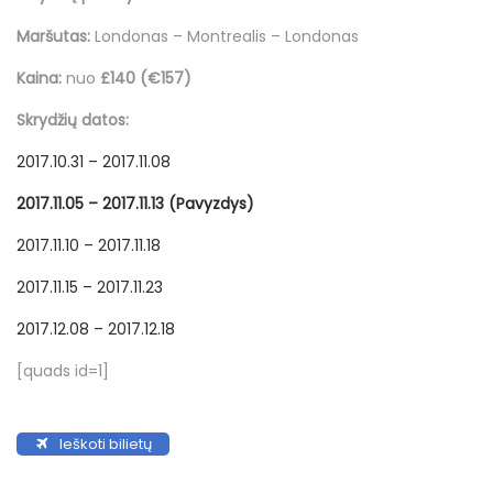
o
d
d
4
n
Maršutas:
Londonas – Montrealis – Londonas
o
i
l
n
n
i
Kaina:
nuo
£140 (€157)
e
Skrydžių datos:
p
2017.10.31 – 2017.11.08
o
s
2017.11.05 – 2017.11.13 (Pavyzdys)
2017.11.10 – 2017.11.18
2017.11.15 – 2017.11.23
2017.12.08 – 2017.12.18
[quads id=1]
Ieškoti bilietų