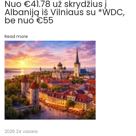
k
Nuo €41.78 už skrydžius į
t
ą
Albaniją iš Vilniaus su *WDC,
i
be nuo €55
a
r
r
a
Read more
t
p
g
a
į
l
i
r
š
V
a
a
r
š
š
u
2026 24 vasario