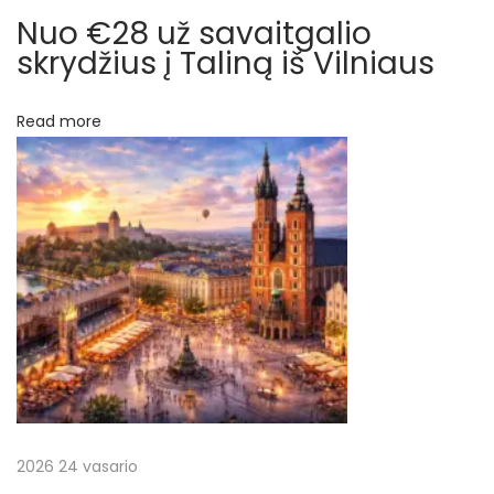
ų
v
Nuo €28 už savaitgalio
o
skrydžius į Taliną iš Vilniaus
s
N
O
Read more
e
d
x
e
t
s
p
a
o
–
s
g
t
e
:
r
i
a
u
n
2026 24 vasario