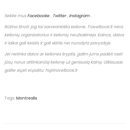
Sekite mus
Facebooke
,
Twitter
,
Instagram
.
Būtina žinoti: jog tai savarankiška kelionė,
Travelbook
.
lt
nėra
kelionių organizatorius ir kelionių neužsakinėja. Kainos, datos
ir laikai gali keistis ir gali skirtis nei nurodyta pavyzdyje.
Jei netinka datos ar kelionės kryptis, galim jums padėti rasti
jūsų norus atitinkančią kelionę už geriausią kainą. Užklausas
galite siųsti el.paštu: hi@travelbook.lt
Tags
:
Montrealis
N
P
€
r
3
a
e
6