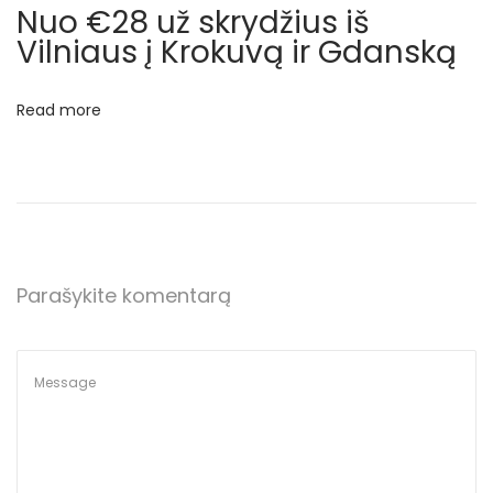
e
Nuo €28 už skrydžius iš
i
Vilniaus į Krokuvą ir Gdanską
t
r
Read more
y
s
M
a
l
j
Parašykite komentarą
o
r
k
o
s
k