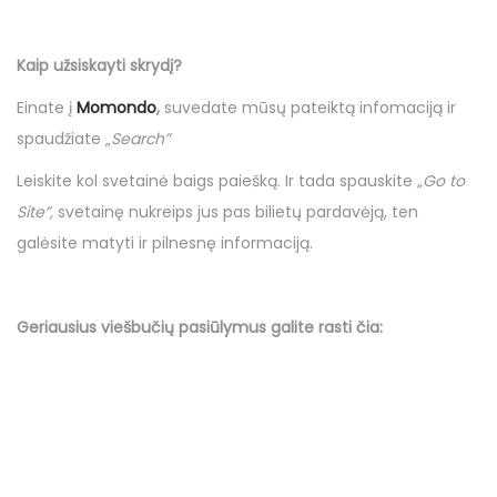
Kaip užsiskayti skrydį?
Einate į
Momondo
,
suvedate mūsų pateiktą infomaciją ir
spaudžiate „
Search”
Leiskite kol svetainė baigs paiešką. Ir tada spauskite
„Go to
Site”,
svetainę nukreips jus pas bilietų pardavėją, ten
galėsite matyti ir pilnesnę informaciją.
Geriausius viešbučių
pasiūlymus
galite rasti čia: