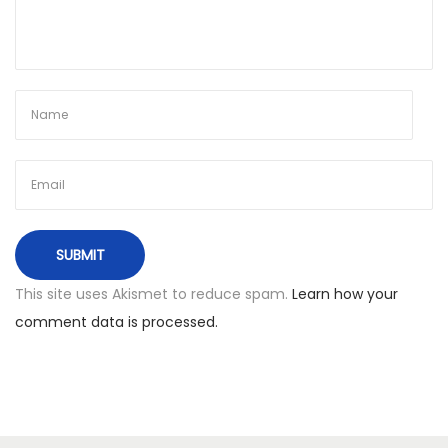
a
r
t
u
s
u
d
ė
j
u
s
This site uses Akismet to reduce spam.
Learn how your
?
comment data is processed.