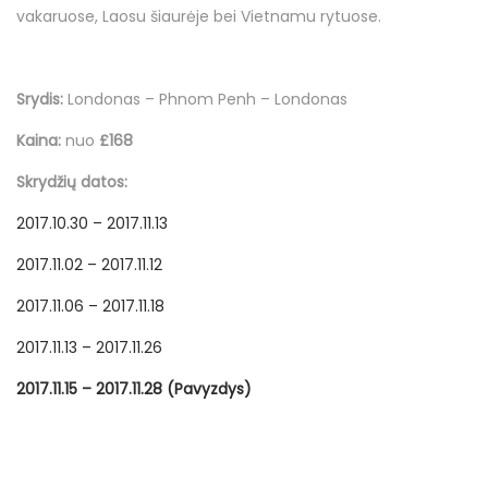
o
o
i
b
vakaruose, Laosu šiaurėje bei Vietnamu rytuose.
n
n
n
i
r
ž
Srydis:
Londonas – Phnom Penh – Londonas
e
Kaina:
nuo
£168
l
Skrydžių datos:
i
o
2017.10.30 – 2017.11.13
2017.11.02 – 2017.11.12
2017.11.06 – 2017.11.18
2017.11.13 – 2017.11.26
2017.11.15 – 2017.11.28 (Pavyzdys)