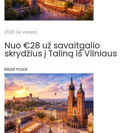
a
į
i
š
r
a
2026 24 vasario
ų
t
Nuo €28 už savaitgalio
g
skrydžius į Taliną iš Vilniaus
a
l
Read more
i
š
O
s
l
o
N
N
e
u