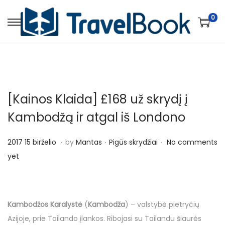
0
S
S
k
k
i
i
p
p
t
t
[Kainos Klaida] £168 už skrydį į
o
o
n
c
Kambodžą ir atgal iš Londono
a
o
.
.
.
v
n
P
P
2
2017 15 birželio
by
Mantas
Pigūs skrydžiai
No comments
i
t
o
o
0
yet
g
e
s
s
1
a
n
t
t
7
t
t
e
e
1
Kambodžos Karalystė
(
Kambodža
) – valstybė pietryčių
i
d
d
5
Azijoje, prie Tailando įlankos. Ribojasi su Tailandu šiaurės