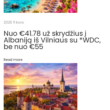
4
j
2
u
a
2026 11 kovo
ž
s
Nuo €41.78 už skrydžius į
t
k
Albaniją iš Vilniaus su *WDC,
r
be nuo €55
a
y
r
d
Read more
į
p
į
M
į
a
j
r
a
m