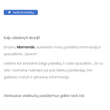
Ieškoti bilietų
Kaip užsiskayti skrydį?
Einate į
Momondo
,
suvedate mūsų pateiktą infomaciją ir
spaudžiate „
Search”
Leiskite kol svetainė baigs paiešką. Ir tada spauskite
„Go to
Site”,
svetainę nukreips jus pas bilietų pardavėją, ten
galėsite matyti ir pilnesnę informaciją.
Geriausius viešbučių
pasiūlymus
galite rasti čia: