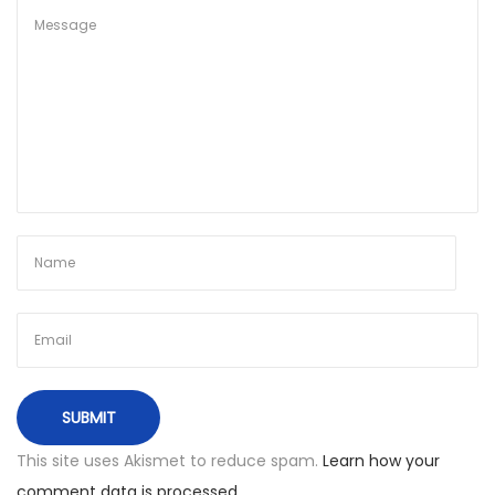
u
b
l
i
n
a
s
/
Š
a
n
o
n
a
s
This site uses Akismet to reduce spam.
Learn how your
–
comment data is processed.