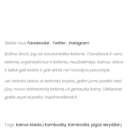
Sekite mus
Facebooke
,
Twitter
,
Instagram
.
Būtina žinoti: jog tai savarankiška kelionė,
Travelbook
.
lt
nėra
kelionių organizatorius ir kelionių neužsakinėja. Kainos, datos
ir laikai gali keistis ir gali skirtis nei nurodyta pavyzdyje.
Jei netinka datos ar kelionės kryptis, galim jums padėti rasti
jūsų norus atitinkančią kelionę už geriausią kainą. Užklausas
galite siųsti el.paštu: hi@travelbook.lt
Tags
:
kainos klaida į Kambodžą
,
Kambodža
,
pigūs skrydžiai į