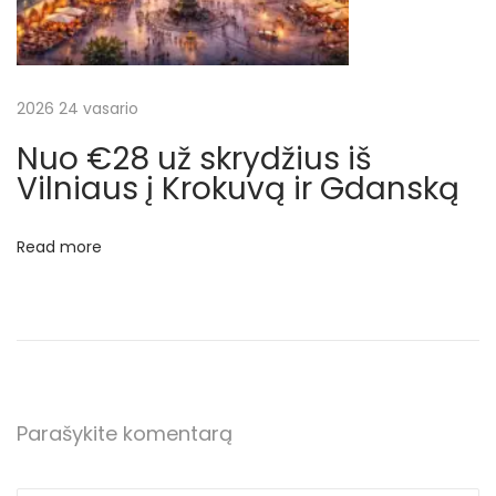
x
o
t
€
p
5
o
8
2026 24 vasario
s
u
Nuo €28 už skrydžius iš
t
ž
Vilniaus į Krokuvą ir Gdanską
:
s
k
Read more
r
y
d
ž
i
u
Parašykite komentarą
s
D