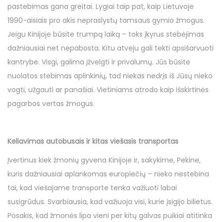
pastebimas gana greitai. Lygiai taip pat, kaip Lietuvoje
1990-aisiais pro akis nepraslystų tamsaus gymio žmogus.
Jeigu Kinijoje būsite trumpą laiką – toks įkyrus stebėjimas
dažniausiai net nepabosta. Kitu atveju gali tekti apsišarvuoti
kantrybe. Visgi, galima įžvelgti ir privalumų. Jūs būsite
nuolatos stebimas aplinkinių, tad niekas nedrįs iš Jūsų nieko
vogti, užgauti ar panašiai. Vietiniams atrodo kaip išskirtinės
pagarbos vertas žmogus.
Keliavimas autobusais ir kitas viešasis transportas
Įvertinus kiek žmonių gyvena Kinijoje ir, sakykime, Pekine,
kuris dažniausiai aplankomas europiečių – nieko nestebina
tai, kad viešajame transporte tenka važiuoti labai
susigrūdus. Svarbiausia, kad važiuoja visi, kurie įsigijo bilietus.
Posakis, kad žmonės lipa vieni per kitų galvas puikiai atitinka