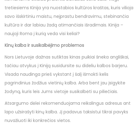
o
s
tretiesiems Kinija yra nuostabios kultūros kraštas, kuris vilioja
n
ė
savo išskirtiniu maistu, neįprastu bendravimu, stebinančia
j
kultūra ir dar labiau žadą atimančiais išradimais. Kinija –
o
naujoji Roma į kurią veda visi keliai?
Kinų kalba ir susikalbėjimo problemos
Nors Lietuvoje dažnas sutiktas kinas puikiai šneka angliškai,
tačiau atvykus į Kiniją susidursite su dideliu kalbos barjeru.
Visada naudinga prieš vykstant į šalį išmokti kelis
pagrindinius žodžius vietinių kalba. Arba bent jau įsigykite
žodyną, kuris leis Jums vietoje susikalbėti su piliečiais.
Atsargumo dėlei rekomenduojama reikalingus adresus ant
lapo užsirašyti kinų kalba. Jį padavus taksistui tikrai pavyks
nuvažiuoti iki konkrečios vietos.