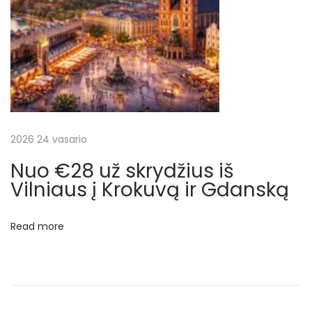
n
ą
į
s
k
a
i
č
2026 24 vasario
i
Nuo €28 už skrydžius iš
u
Vilniaus į Krokuvą ir Gdanską
o
t
Read more
i
s
k
r