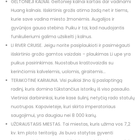
GELTONIEJI KALNAI. Geltonieji kalnai kartais dar vadinami
Huang kalnais. Išskirtinis grožis atima žadą net ir tiems,
kurie save vadina miesto žmonėmis. Augalijos ir
gyvūnijos gausa stebina. Puiku ir tai, kad naudojantis
funikulieriumi galima užsikelti į kalnus.
LI RIVER CRUISE. Jeigu norite pasiplaukioti ir pasimėgauti
išskirtinio grožio gamtos vaizdais – plaukimas Li upe yra
puikus pasirinkimas. Nuostabus kraštovaizdis su
kerinčiomis kalvelėmis, uolomis, giraitėmis…
TERAKOTINĖ KARIAUNA. Visi puikiai žino šį paslaptingą
radinį, kuris domina tūkstančius istorikų iš viso pasaulio.
Vietiniai darbininkai, kurie kasė šulinį, netyčią rado statulų
nuotrupas. Kapavietėje, kuri skirta imperatoriaus
saugojimui, yra daugiau nei 8 000 karių.
UŽDRAUSTASIS MIESTAS. Tai miestas, kuris užima vos 7,2
kv. km ploto teritoriją. Jis buvo statytas gyventi