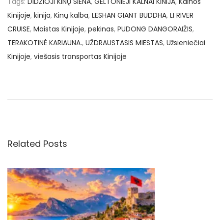
Tags
:
DIDŽIOJI KINŲ SIENA
,
GELTONIEJI KALNAI KINIJA
,
Kainos
Kinijoje
,
kinija
,
Kinų kalba
,
LESHAN GIANT BUDDHA
,
LI RIVER
CRUISE
,
Maistas Kinijoje
,
pekinas
,
PUDONG DANGORAIŽIS
,
TERAKOTINĖ KARIAUNA.
,
UŽDRAUSTASIS MIESTAS
,
Užsieniečiai
Kinijoje
,
viešasis transportas Kinijoje
N
P
€
r
2
a
e
1
v
8
v
i
u
o
ž
Related Posts
i
u
7
s
d
g
p
i
o
e
a
s
n