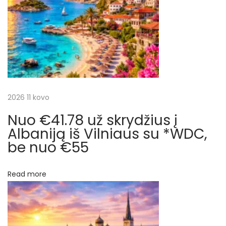
t
ų
c
:
k
e
i
l
i
j
o
n
a
2026 11 kovo
ę
į
Nuo €41.78 už skrydžius į
t
K
Albaniją iš Vilniaus su *WDC,
i
be nuo €55
a
p
r
r
Read more
ą
p
r
u