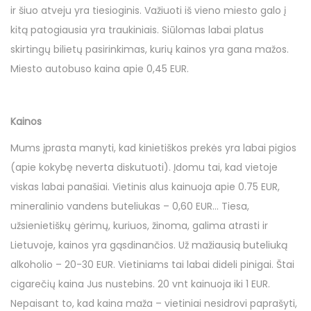
ir šiuo atveju yra tiesioginis. Važiuoti iš vieno miesto galo į
kitą patogiausia yra traukiniais. Siūlomas labai platus
skirtingų bilietų pasirinkimas, kurių kainos yra gana mažos.
Miesto autobuso kaina apie 0,45 EUR.
Kainos
Mums įprasta manyti, kad kinietiškos prekės yra labai pigios
(apie kokybę neverta diskutuoti). Įdomu tai, kad vietoje
viskas labai panašiai. Vietinis alus kainuoja apie 0.75 EUR,
mineralinio vandens buteliukas – 0,60 EUR… Tiesa,
užsienietiškų gėrimų, kuriuos, žinoma, galima atrasti ir
Lietuvoje, kainos yra gąsdinančios. Už mažiausią buteliuką
alkoholio – 20-30 EUR. Vietiniams tai labai dideli pinigai. Štai
cigarečių kaina Jus nustebins. 20 vnt kainuoja iki 1 EUR.
Nepaisant to, kad kaina maža – vietiniai nesidrovi paprašyti,