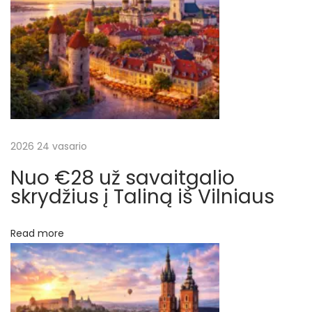
į
g
s
r
ė
j
a
o
m
š
ė
n
2026 24 vasario
ų
e
Nuo €28 už savaitgalio
s
skrydžius į Taliną iš Vilniaus
į
,
Read more
į
k
a
i