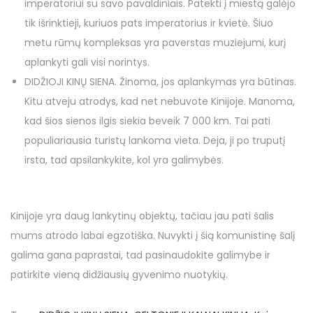
imperatoriui su savo pavaldiniais. Patekti į miestą galėjo
tik išrinktieji, kuriuos pats imperatorius ir kvietė. Šiuo
metu rūmų kompleksas yra paverstas muziejumi, kurį
aplankyti gali visi norintys.
DIDŽIOJI KINŲ SIENA. Žinoma, jos aplankymas yra būtinas.
Kitu atveju atrodys, kad net nebuvote Kinijoje. Manoma,
kad šios sienos ilgis siekia beveik 7 000 km. Tai pati
populiariausia turistų lankoma vieta. Deja, ji po truputį
irsta, tad apsilankykite, kol yra galimybės.
Kinijoje yra daug lankytinų objektų, tačiau jau pati šalis
mums atrodo labai egzotiška. Nuvykti į šią komunistinę šalį
galima gana paprastai, tad pasinaudokite galimybe ir
patirkite vieną didžiausių gyvenimo nuotykių.