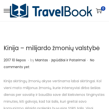
0
S
S
k
k
i
i
p
p
t
t
Kinija – milijardo žmonių valstybė
o
o
n
c
.
.
.
P
P
2
2017 10 liepos
by
Mantas
Įspūdžiai ir Patarimai
No
a
o
o
o
0
comments yet
v
n
s
s
1
i
t
t
t
7
Kinija skirtingų žmonių akyse vertinama labai skirtingai. Kol
g
e
e
e
4
vieni mato milijonus žmonių, kurie intensyviai dirba šešias
a
n
d
d
r
dienas per savaitę ir baudžia save dėl kiekvienos tinginystės
t
t
o
i
u
minutės, kiti galvoja, kad tai šalis, kuri greitai savo
i
n
n
g
komunizmo sklaida pralenks buvusias SSRS šalis. Visgi,