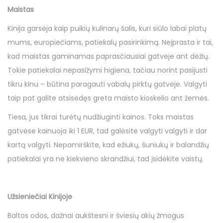
Maistas
Kinija garsėja kaip puikių kulinarų šalis, kuri siūlo labai platų
mums, europiečiams, patiekalų pasirinkimą. Neįprasta ir tai,
kad maistas gaminamas paprasčiausiai gatvėje ant dėžių.
Tokie patiekalai nepasižymi higiena, tačiau norint pasijusti
tikru kinu – būtina paragauti vabalų pirktų gatvėje. Valgyti
taip pat galite atsisėdęs greta maisto kioskelio ant žemės.
Tiesa, jus tikrai turėtų nudžiuginti kainos. Toks maistas
gatvėse kainuoja iki 1 EUR, tad galėsite valgyti valgyti ir dar
kartą valgyti. Nepamirškite, kad ežiukų, šuniukų ir balandžių
patiekalai yra ne kiekvieno skrandžiui, tad įsidėkite vaistų.
Užsieniečiai Kinijoje
Baltos odos, dažnai aukštesni ir šviesių akių žmogus