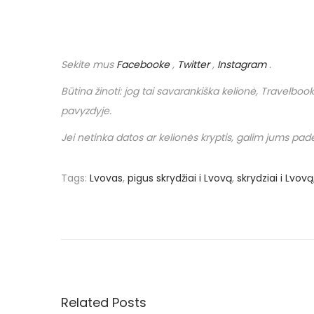
Sekite mus
Facebooke
,
Twitter
,
Instagram
.
Būtina žinoti: jog tai savarankiška kelionė,
Travelbook
pavyzdyje.
Jei netinka datos ar kelionės kryptis, galim jums padėt
Tags
:
Lvovas
,
pigus skrydžiai i Lvovą
,
skrydziai i Lvovą
N
P
€
r
4
a
e
1
v
u
v
i
ž
o
2
Related Posts