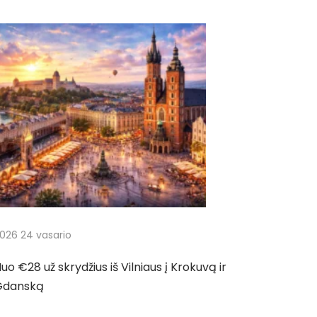
026 24 vasario
uo €28 už skrydžius iš Vilniaus į Krokuvą ir
Gdanską