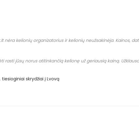
.
lt
nėra kelionių organizatorius ir kelionių neužsakinėja. Kainos, datos i
i rasti jūsų norus atitinkančią kelionę už geriausią kainą. Užklausas
,
tiesioginiai skrydžiai į Lvovą