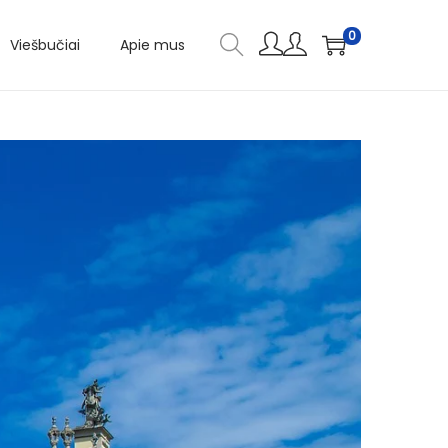
0
Viešbučiai
Apie mus