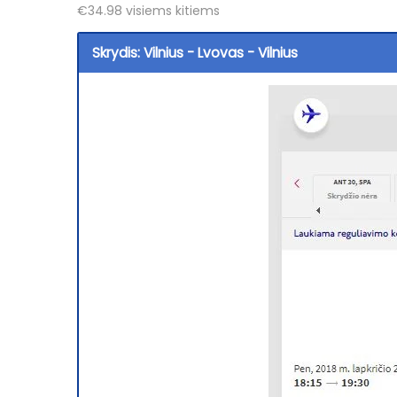
€34.98 visiems kitiems
o
Skrydis: Vilnius - Lvovas - Vilnius