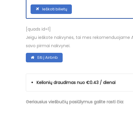
Ieškoti bilietų
[quads id=1]
Jeigu ieškote nakvynės, tai mes rekomenduojame Airb
savo pirmai nakvynei.
Eiti į Airbnb
Kelionių draudimas nuo €0.43 / dienai
Geriausius viešbučių
pasiūlymus
galite rasti čia: