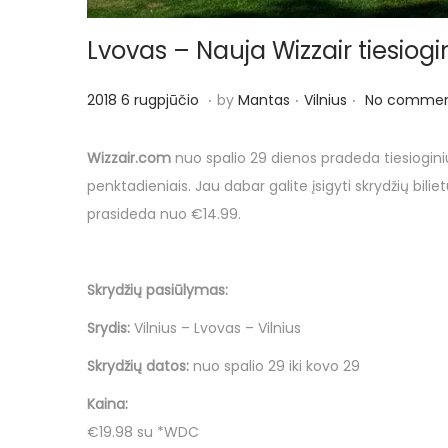
Lvovas – Nauja Wizzair tiesiogi
.
.
.
P
P
2
2018 6 rugpjūčio
by
Mantas
Vilnius
No commen
o
o
0
s
s
1
Wizzair.com
nuo spalio 29 dienos pradeda tiesioginiu
t
t
8
penktadieniais. Jau dabar galite įsigyti skrydžių bili
e
e
6
prasideda nuo €14.99.
d
d
r
o
i
u
Skrydžių pasiūlymas:
n
n
g
p
Srydis:
Vilnius – Lvovas – Vilnius
j
Skrydžių datos:
nuo spalio 29 iki kovo 29
ū
Kaina:
č
€19.98 su *WDC
i