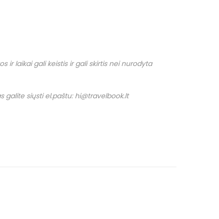
r laikai gali keistis ir gali skirtis nei nurodyta
 galite siųsti el.paštu: hi@travelbook.lt