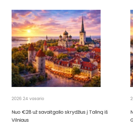
2026 24 vasario
2
Nuo €28 už savaitgalio skrydžius į Taliną iš
N
Vilniaus