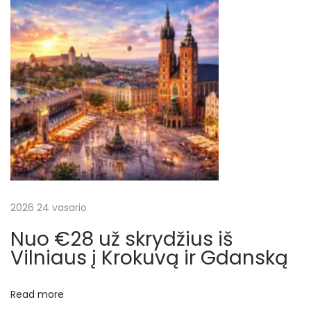
š
V
i
l
n
i
a
u
s
N
€
e
2
2026 24 vasario
x
0
Nuo €28 už skrydžius iš
t
u
Vilniaus į Krokuvą ir Gdanską
p
ž
o
s
Read more
s
k