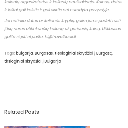
kelionių organizatorius ir kelionių neužsakinėja. Kainos, datos
ir laikai gali keistis ir gali skirtis nei nurodyta pavyzdyje.
Jei netinka datos ar kelionės kryptis, galim jums padėti rasti
jūsų norus atitinkančią kelionę už geriausią kainą. Užklausas
galite siųsti el.paštu: hi@travelbook.lt
Tags
:
bulgarija
,
Burgasas
,
tiesioginiai skrydžiai į Burgasą
,
tirsioginiai skrydžiai į Bulgarija
N
P
N
r
u
a
e
o
v
€
v
i
7
o
1
Related Posts
i
u
.
s
3