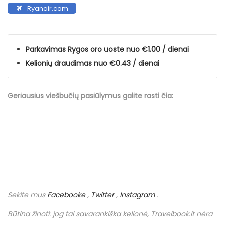
Ryanair.com
Parkavimas Rygos oro uoste nuo €1.00 / dienai
Kelionių draudimas nuo €0.43 / dienai
Geriausius viešbučių
pasiūlymus
galite rasti čia:
Sekite mus
Facebooke
,
Twitter
,
Instagram
.
Būtina žinoti: jog tai savarankiška kelionė,
Travelbook
.
lt
nėra