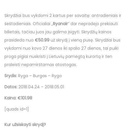
o
o
i
l
n
n
n
a
Skrydžiai bus vykdomi 2 kartus per savaitę: antradieniais ir
p
šeštadieniais. Oficialiai „
Ryanair
“ dar nepradėjo prekiauti
k
bilietais, tačiau juos jau galima įsigyti. Skrydžių kainos
r
prasideda nuo
€50.99
už skrydį į vieną pusę. Skrydžiai bus
i
vykdomi nuo kovo 27 dienos iki spalio 27 dienos, tai puiki
č
proga pigiai nuskristi į Lietuvių pamėgtą kurortą ir ten
i
praleisti nepamirštamas atostogas.
o
Srydis:
Ryga – Burgas – Ryga
Datos:
2018.04.24 – 2018.05.01
Kaina: €101.98
[quads id=1]
Kur užsiskayti skrydį?