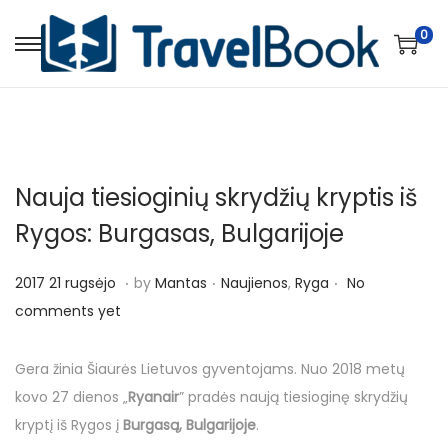
0
S
S
k
k
i
i
p
p
t
t
Nauja tiesioginių skrydžių kryptis iš
o
o
n
c
Rygos: Burgasas, Bulgarijoje
a
o
.
.
.
v
n
P
P
2
2017 21 rugsėjo
by
Mantas
Naujienos
,
Ryga
No
i
t
o
o
0
comments yet
g
e
s
s
1
a
n
t
t
7
Gera žinia Šiaurės Lietuvos gyventojams. Nuo 2018 metų
t
t
e
e
2
kovo 27 dienos „
Ryanair
” pradės naują tiesioginę skrydžių
i
d
d
1
kryptį iš Rygos į
Burgasą, Bulgarijoje
.