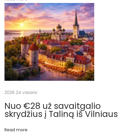
r
a
p
r
ų
į
s
a
r
l
a
a
s
i
š
r
a
2026 24 vasario
ų
t
Nuo €28 už savaitgalio
g
skrydžius į Taliną iš Vilniaus
a
l
Read more
i