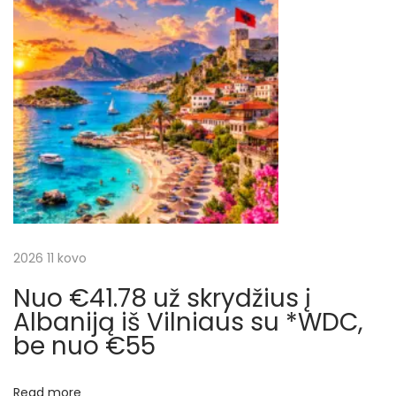
g
p
1
o
u
a
s
ž
t
s
c
:
k
r
i
y
d
j
ž
i
a
2026 11 kovo
u
s
Nuo €41.78 už skrydžius į
t
į
Albaniją iš Vilniaus su *WDC,
K
be nuo €55
a
a
n
Read more