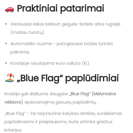
Praktiniai patarimai
Geriausias laikas keliauti: gegužė–birželis arba rugsėjis
(mažiau turistų).
Automobilio nuoma – patogiausias būdas tyrinėti
pakrantę.
Kroatijoje naudojama euro valiuta (€).
„Blue Flag“ paplūdimiai
Kroatija
gali didžiuotis daugybe
„Blue Flag“ (Mėlynosios
vėliavos)
apdovanojimą gavusių paplūdimių.
„Blue Flag“ – tai tarptautinis kokybės ženklas, suteikiamas
paplūdimiams ir prieplaukoms, kurie atitinka griežtus
kriterijus: