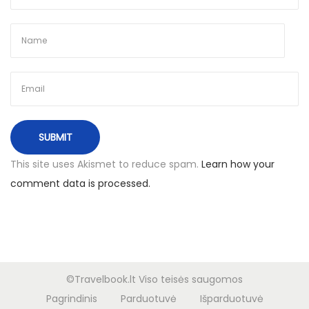
K
r
o
k
u
v
ą
i
r
This site uses Akismet to reduce spam.
Learn how your
G
comment data is processed.
d
a
n
s
k
©Travelbook.lt Viso teisės saugomos
ą
Pagrindinis
Parduotuvė
Išparduotuvė