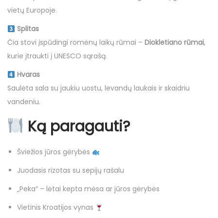
vietų Europoje.
Splitas
Čia stovi įspūdingi romėnų laikų rūmai –
Diokletiano rūmai
,
kurie įtraukti į UNESCO sąrašą.
Hvaras
Saulėta sala su jaukiu uostu, levandų laukais ir skaidriu
vandeniu.
Ką paragauti?
Šviežios jūros gėrybės
Juodasis rizotas su sepijų rašalu
„Peka“ – lėtai kepta mėsa ar jūros gėrybės
Vietinis Kroatijos vynas