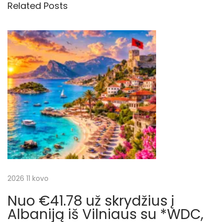
Related Posts
o
7
i
u
u
s
ž
g
p
s
o
k
a
s
r
t
y
c
:
d
ž
i
i
u
j
s
į
a
2026 11 kovo
B
Nuo €41.78 už skrydžius į
r
t
Albaniją iš Vilniaus su *WDC,
i