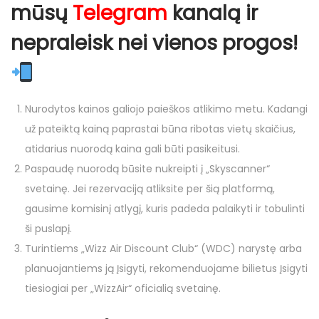
mūsų
Telegram
kanalą ir
nepraleisk nei vienos progos!
Nurodytos kainos galiojo paieškos atlikimo metu. Kadangi
už pateiktą kainą paprastai būna ribotas vietų skaičius,
atidarius nuorodą kaina gali būti pasikeitusi.
Paspaudę nuorodą būsite nukreipti į „Skyscanner“
svetainę. Jei rezervaciją atliksite per šią platformą,
gausime komisinį atlygį, kuris padeda palaikyti ir tobulinti
ši puslapį.
Turintiems „Wizz Air Discount Club“ (WDC) narystę arba
planuojantiems ją Įsigyti, rekomenduojame bilietus Įsigyti
tiesiogiai per „WizzAir“ oficialią svetainę.