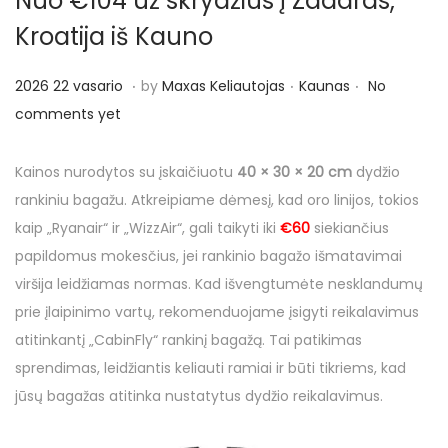
Nuo €104 už skrydžius į Zadaras,
o
n
Kroatija iš Kauno
.
.
.
P
P
2
2026 22 vasario
by
Maxas Keliautojas
Kaunas
No
o
o
0
comments yet
s
s
2
t
t
6
Kainos nurodytos su įskaičiuotu
40 × 30 × 20 cm
dydžio
e
e
2
rankiniu bagažu. Atkreipiame dėmesį, kad oro linijos, tokios
d
d
4
kaip „Ryanair“ ir „WizzAir“, gali taikyti iki
€60
siekiančius
o
i
v
papildomus mokesčius, jei rankinio bagažo išmatavimai
n
n
a
viršija leidžiamas normas. Kad išvengtumėte nesklandumų
s
prie įlaipinimo vartų, rekomenduojame įsigyti reikalavimus
a
atitinkantį „CabinFly“ rankinį bagažą. Tai patikimas
r
sprendimas, leidžiantis keliauti ramiai ir būti tikriems, kad
i
jūsų bagažas atitinka nustatytus dydžio reikalavimus.
o
O
C