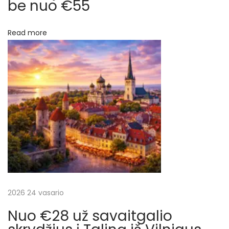
be nuo €55
u
a
s
Read more
r
e
l
p
į
,
į
B
e
r
l
g
a
i
j
š
a
i
2026 24 vasario
ų
š
Nuo €28 už savaitgalio
R