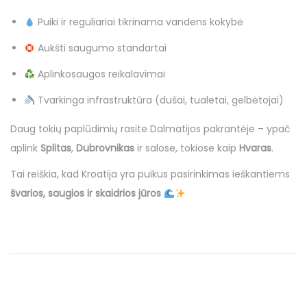
Puiki ir reguliariai tikrinama vandens kokybė
Aukšti saugumo standartai
Aplinkosaugos reikalavimai
Tvarkinga infrastruktūra (dušai, tualetai, gelbėtojai)
Daug tokių paplūdimių rasite Dalmatijos pakrantėje – ypač
aplink
Splitas
,
Dubrovnikas
ir salose, tokiose kaip
Hvaras
.
Tai reiškia, kad Kroatija yra puikus pasirinkimas ieškantiems
švarios, saugios ir skaidrios jūros
N
P
N
r
u
a
e
o
v
€
v
i
3