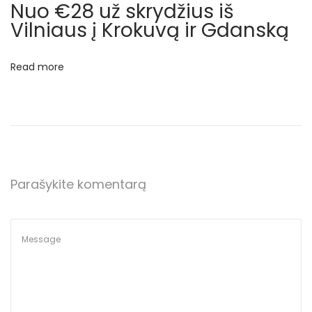
Nuo €28 už skrydžius iš
r
Vilniaus į Krokuvą ir Gdanską
y
d
ž
Read more
i
u
s
į
L
Parašykite komentarą
o
n
d
o
n
a
s