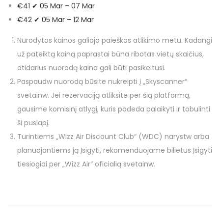
€41 ✔ 05 Mar – 07 Mar
€42 ✔ 05 Mar – 12 Mar
Nurodytos kainos galiojo paieškos atlikimo metu. Kadangi
už pateiktą kainą paprastai būna ribotas vietų skaičius,
atidarius nuorodą kaina gali būti pasikeitusi.
Paspaudw nuorodą būsite nukreipti į „Skyscanner“
svetainw. Jei rezervaciją atliksite per šią platformą,
gausime komisinį atlygį, kuris padeda palaikyti ir tobulinti
ši puslapį.
Turintiems „Wizz Air Discount Club“ (WDC) narystw arba
planuojantiems ją Įsigyti, rekomenduojame bilietus Įsigyti
tiesiogiai per „Wizz Air“ oficialią svetainw.
N
P
N
r
u
a
e
o