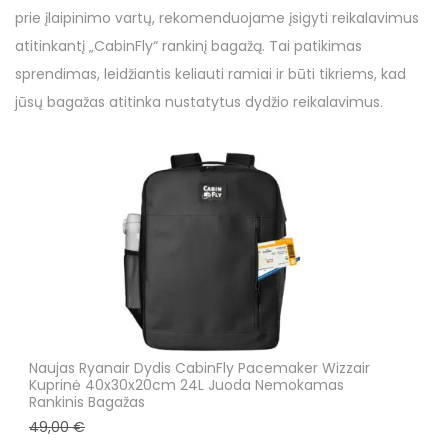
o
s
prie įlaipinimo vartų, rekomenduojame įsigyti reikalavimus
n
a
atitinkantį „CabinFly“ rankinį bagažą. Tai patikimas
r
sprendimas, leidžiantis keliauti ramiai ir būti tikriems, kad
i
jūsų bagažas atitinka nustatytus dydžio reikalavimus.
o
O
C
r
u
i
r
g
r
i
e
n
n
a
t
l
p
Naujas Ryanair Dydis CabinFly Pacemaker Wizzair
p
r
Kuprinė 40x30x20cm 24L Juoda Nemokamas
Rankinis Bagažas
r
i
49,00
€
i
c