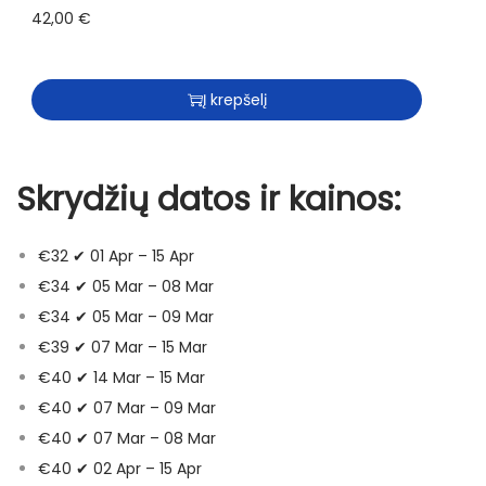
42,00
€
c
e
e
i
w
s
Į krepšelį
a
:
s
4
:
2
Skrydžių datos ir kainos:
4
,
9
0
€32 ✔ 01 Apr – 15 Apr
,
0
€34 ✔ 05 Mar – 08 Mar
9
€34 ✔ 05 Mar – 09 Mar
9
€
€39 ✔ 07 Mar – 15 Mar
.
€40 ✔ 14 Mar – 15 Mar
€
€40 ✔ 07 Mar – 09 Mar
.
€40 ✔ 07 Mar – 08 Mar
€40 ✔ 02 Apr – 15 Apr