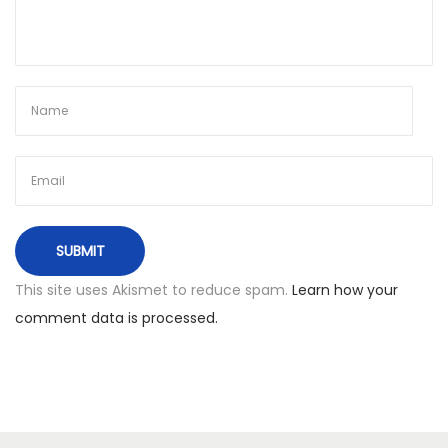
L
i
u
o
n
a
s
,
A
n
This site uses Akismet to reduce spam.
Learn how your
g
comment data is processed.
l
i
j
a
i