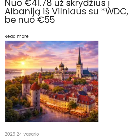
Nuo €41.78 už skrydžius į
e
t
Albaniją iš Vilniaus su *WDC,
a
be nuo €55
p
a
o
Read more
r
l
i
p
s
,
į
I
t
r
a
l
a
i
j
š
a
2026 24 vasario
i