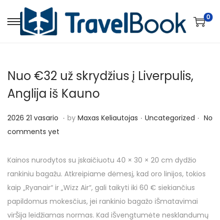
0
S
S
k
k
i
i
p
p
Nuo €32 už skrydžius į Liverpulis,
t
t
Anglija iš Kauno
o
o
n
c
.
.
.
P
P
2
2026 21 vasario
by
Maxas Keliautojas
Uncategorized
No
a
o
o
o
0
comments yet
v
n
s
s
2
i
t
t
t
6
Kainos nurodytos su įskaičiuotu 40 × 30 × 20 cm dydžio
g
e
e
e
2
rankiniu bagažu. Atkreipiame dėmesį, kad oro linijos, tokios
a
n
d
d
1
kaip „Ryanair“ ir „Wizz Air“, gali taikyti iki 60 € siekiančius
t
t
o
i
v
papildomus mokesčius, jei rankinio bagažo iŠmatavimai
i
n
n
a
virŠija leidžiamas normas. Kad iŠvengtumėte nesklandumų