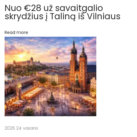
ų
š
Nuo €28 už savaitgalio
K
skrydžius į Taliną iš Vilniaus
a
u
Read more
n
o
N
N
e
u
x
o
t
€
p
3
o
6
s
u
t
ž
:
s
2026 24 vasario
k