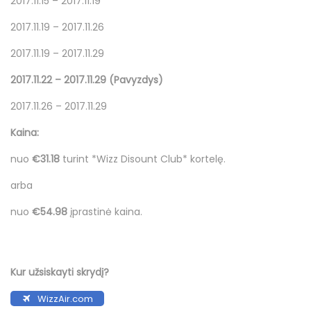
2017.11.15 – 2017.11.19
2017.11.19 – 2017.11.26
2017.11.19 – 2017.11.29
2017.11.22 – 2017.11.29 (Pavyzdys)
2017.11.26 – 2017.11.29
Kaina:
nuo
€31.18
turint *Wizz Disount Club* kortelę.
arba
nuo
€54.98
įprastinė kaina.
Kur užsiskayti skrydį?
WizzAir.com