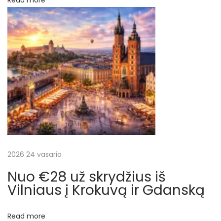
p
u
o
ž
s
s
t
k
:
r
y
d
į
į
P
u
e
2026 24 vasario
r
Nuo €28 už skrydžius iš
t
Vilniaus į Krokuvą ir Gdanską
o
R
Read more