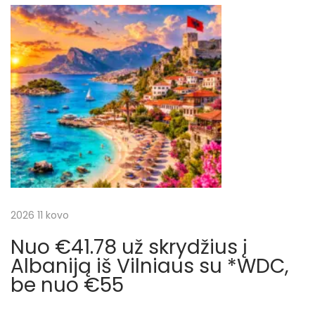
s
k
g
p
r
o
y
a
s
d
t
į
c
:
į
T
i
a
i
j
l
a
a
2026 11 kovo
n
d
Nuo €41.78 už skrydžius į
t
ą
Albaniją iš Vilniaus su *WDC,
i
be nuo €55
a
r