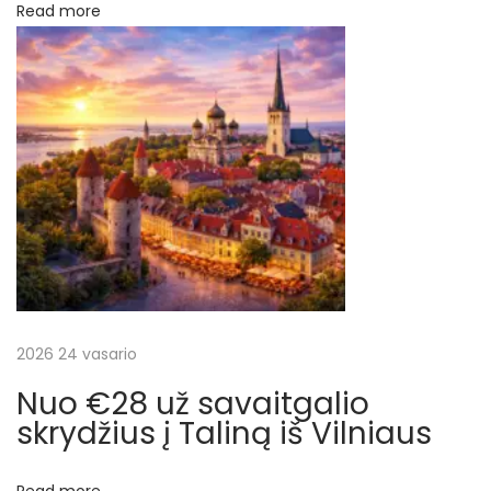
r
a
Read more
t
p
g
a
į
l
i
r
š
R
a
y
g
š
o
s
2026 24 vasario
ų
N
€
Nuo €28 už savaitgalio
e
4
skrydžius į Taliną iš Vilniaus
x
4
t
0
Read more