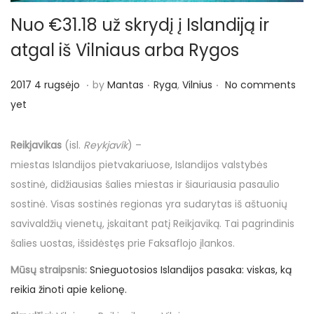
o
n
Nuo €31.18 už skrydį į Islandiją ir
atgal iš Vilniaus arba Rygos
.
.
.
P
P
2
2017 4 rugsėjo
by
Mantas
Ryga
,
Vilnius
No comments
o
o
0
yet
s
s
1
t
t
7
Reikjavikas
(isl.
Reykjavík
) –
e
e
4
miestas Islandijos pietvakariuose, Islandijos valstybės
d
d
r
sostinė, didžiausias šalies miestas ir šiauriausia pasaulio
o
i
u
sostinė. Visas sostinės regionas yra sudarytas iš aštuonių
n
n
g
savivaldžių vienetų, įskaitant patį Reikjaviką. Tai pagrindinis
s
šalies uostas, išsidėstęs prie Faksaflojo įlankos.
ė
Mūsų straipsnis:
Snieguotosios Islandijos pasaka: viskas, ką
j
reikia žinoti apie kelionę.
o