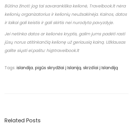
Būtina žinoti: jog tai savarankiška kelionė,
Travelbook
.
lt
nėra
kelionių organizatorius ir kelionių neužsakinėja. Kainos, datos
ir laikai gali keistis ir gali skirtis nei nurodyta pavyzdyje.
Jei netinka datos ar kelionės kryptis, galim jums padėti rasti
jūsų norus atitinkančią kelionę už geriausią kainą. Užklausas
galite siųsti el.paštu: hi@travelbook.lt
Tags
:
islandija
,
pigūs skrydžiai į Islaniją
,
skrzdíai į Islandiją
N
P
€
r
3
a
e
5
v
5
v
i
u
o
ž
Related Posts
i
u
s