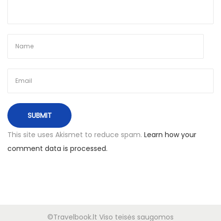
p
u
o
ž
s
p
t
a
:
s
k
u
t
i
n
This site uses Akismet to reduce spam.
Learn how your
ė
comment data is processed.
s
m
i
n
u
©Travelbook.lt Viso teisės saugomos