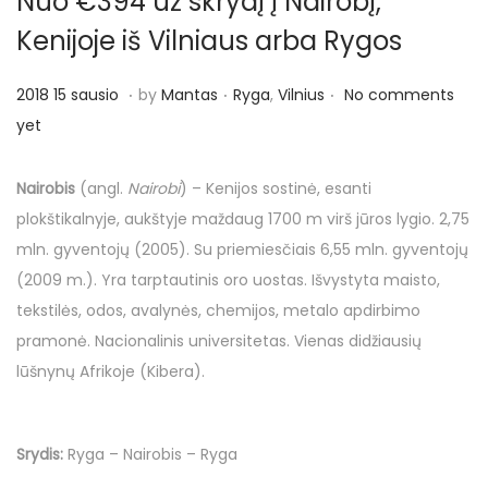
Nuo €394 už skrydį į Nairobį,
o
n
Kenijoje iš Vilniaus arba Rygos
.
.
.
P
P
2
2018 15 sausio
by
Mantas
Ryga
,
Vilnius
No comments
o
o
0
yet
s
s
1
t
t
8
Nairobis
(angl.
Nairobi
) – Kenijos sostinė, esanti
e
e
1
plokštikalnyje, aukštyje maždaug 1700 m virš jūros lygio. 2,75
d
d
5
mln. gyventojų (2005). Su priemiesčiais 6,55 mln. gyventojų
o
i
s
(2009 m.). Yra tarptautinis oro uostas. Išvystyta maisto,
n
n
a
tekstilės, odos, avalynės, chemijos, metalo apdirbimo
u
pramonė. Nacionalinis universitetas. Vienas didžiausių
s
lūšnynų Afrikoje (Kibera).
i
o
Srydis:
Ryga – Nairobis – Ryga