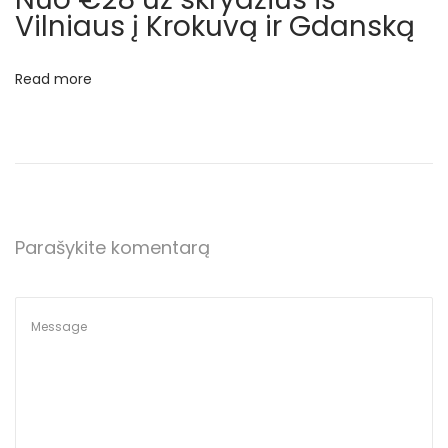
a
Vilniaus į Krokuvą ir Gdanską
l
i
Read more
š
V
a
r
š
u
Parašykite komentarą
v
o
s
N
€
e
2
x
3
t
9