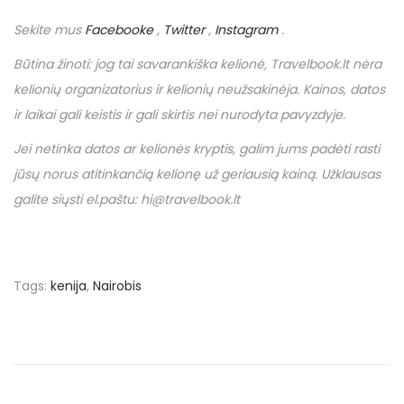
Sekite mus
Facebooke
,
Twitter
,
Instagram
.
Būtina žinoti: jog tai savarankiška kelionė,
Travelbook
.
lt
nėra
kelionių organizatorius ir kelionių neužsakinėja. Kainos, datos
ir laikai gali keistis ir gali skirtis nei nurodyta pavyzdyje.
Jei netinka datos ar kelionės kryptis, galim jums padėti rasti
jūsų norus atitinkančią kelionę už geriausią kainą. Užklausas
galite siųsti el.paštu: hi@travelbook.lt
Tags
:
kenija
,
Nairobis
N
P
€
r
3
a
e
8
v
3