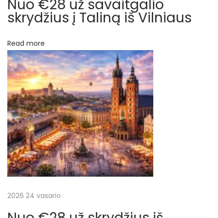
Nuo €28 už savaitgalio
y
skrydžius į Taliną iš Vilniaus
d
į
Read more
į
J
a
m
a
i
k
ą
i
r
a
t
2026 24 vasario
g
Nuo €28 už skrydžius iš