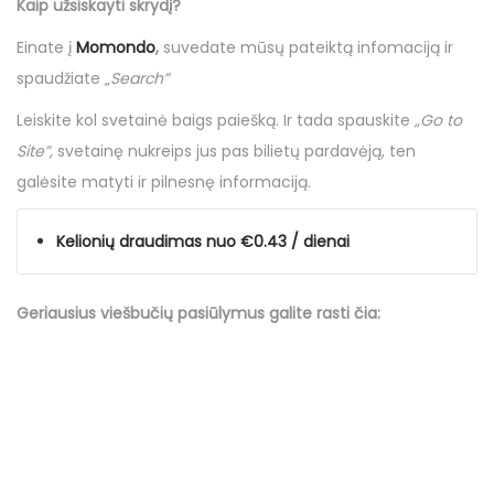
Kaip užsiskayti skrydį?
Einate į
Momondo
,
suvedate mūsų pateiktą infomaciją ir
spaudžiate „
Search”
Leiskite kol svetainė baigs paiešką. Ir tada spauskite
„Go to
Site”,
svetainę nukreips jus pas bilietų pardavėją, ten
galėsite matyti ir pilnesnę informaciją.
Kelionių draudimas nuo €0.43 / dienai
Geriausius viešbučių
pasiūlymus
galite rasti čia: