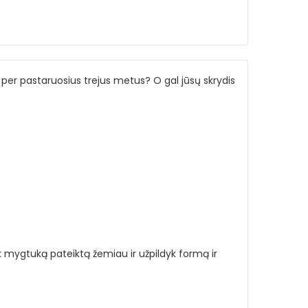
per pastaruosius trejus metus? O gal jūsų skrydis
k mygtuką pateiktą žemiau ir užpildyk formą ir