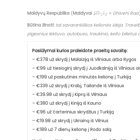
o
o
0
s
s
1
Maldyvų Respublika
(
Maldyvai
ދިވެހިރާއްޖެ =
Dhivehi Raa’
t
t
9
Būtina žinoti
:
tai savarankiškos kelionės idėja.
Travel
e
e
2
pigesnius lėktuvo, autobuso, traukinio, kelto bilietus
d
d
6
o
i
b
Pasiūlymai kurios praleidote praeitą savaitę:
n
n
i
– €378 už skrydį į Malaiziją iš Vilniaus arba Rygos
r
– €99 už tiesioginį skrydį į Juodkalniją iš Vilniaus 
ž
– €199 už paskutinės minutės kelionę į Turkiją
e
– €339 už skrydį į Krabį, Tailande iš Vilniaus
l
– €39.98 už skrydį į Kiprą iš Vilniaus
i
– €380 už skrydį į Kiniją iš Kauno
o
– €96 už čarterinius skrydžius į Turkiją
– €19.98 už skrydį į Ukrainą iš Vilnius
– €189 už 7 dienų kelionę į Rodo salą