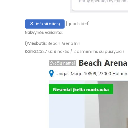
[quads id=1]
Ieškoti bilietų
Nakvynės variantai:
1)Viešbutis:
Beach Arena Inn
Kaina:
€327 už 9 naktis / 2 asmenims su pusryčiais