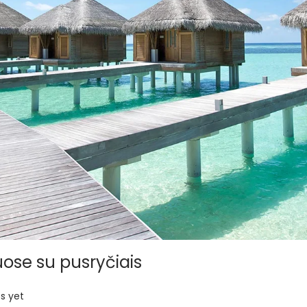
ose su pusryčiais
s yet