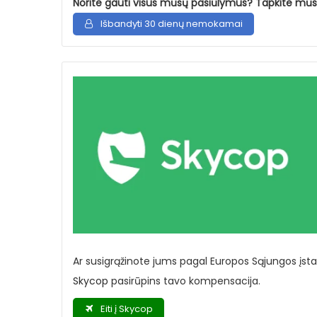
Norite gauti visus mūsų pasiūlymus? Tapkite mūs
Išbandyti 30 dienų nemokamai
Ar susigrąžinote jums pagal Europos Sąjungos įst
Skycop
pasirūpins tavo kompensacija.
Eiti į Skycop