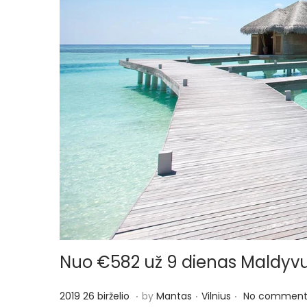
o
n
Nuo €582 už 9 dienas Maldyvu
.
.
.
P
P
2
2019 26 birželio
by
Mantas
Vilnius
No comment