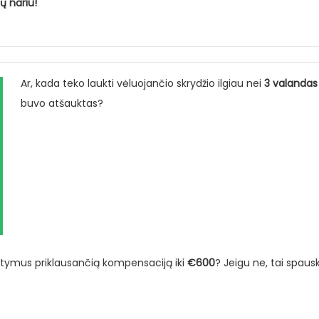
ų nariu!
Ar, kada teko laukti vėluojančio skrydžio ilgiau nei
3 valandas
buvo atšauktas?
atymus priklausančią kompensaciją iki
€600
? Jeigu ne, tai spaus