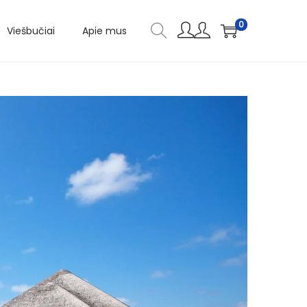
0
Viešbučiai
Apie mus