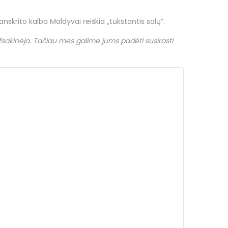
anskrito kalba Maldyvai reiškia „tūkstantis salų“.
užsakinėja. Tačiau mes galime jums padėti susirasti