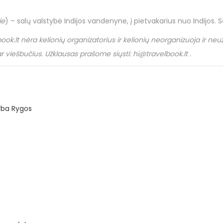
je
) – salų valstybė Indijos vandenyne, į pietvakarius nuo Indijos. S
book
.
lt
nėra kelionių organizatorius ir kelionių neorganizuoja ir ne
 ar viešbučius. Užklausas prašome siųsti:
hi
@
travelbook
.
lt
.
arba Rygos