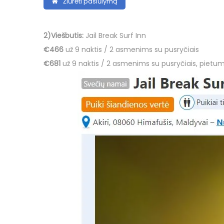
Žiūrėti pasiūlymą
2)Viešbutis:
Jail Break Surf Inn
€466
už 9 naktis / 2 asmenims su pusryčiais
€681
už 9 naktis / 2 asmenims su pusryčiais, pietumi