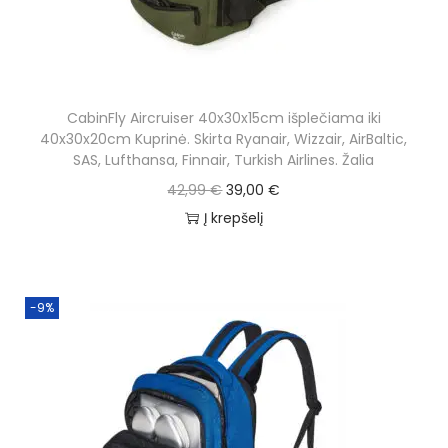
o
n
CabinFly Aircruiser 40x30x15cm išplečiama iki
40x30x20cm Kuprinė. Skirta Ryanair, Wizzair, AirBaltic,
SAS, Lufthansa, Finnair, Turkish Airlines. Žalia
O
C
42,99
€
39,00
€
r
u
Į krepšelį
i
r
g
r
i
e
-9%
n
n
a
t
l
p
p
r
r
i