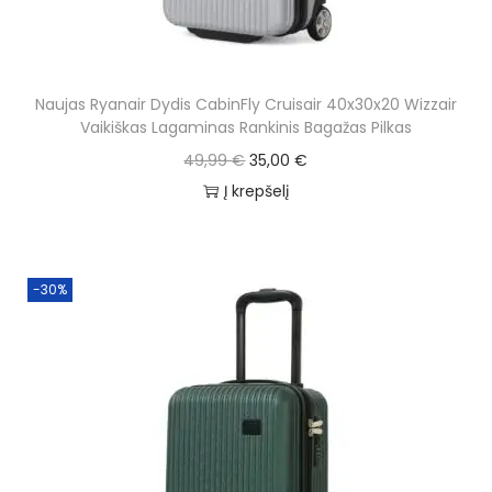
w
s
a
:
s
3
Naujas Ryanair Dydis CabinFly Cruisair 40x30x20 Wizzair
:
5
Vaikiškas Lagaminas Rankinis Bagažas Pilkas
4
,
O
C
49,99
€
35,00
€
9
0
r
u
Į krepšelį
,
0
i
r
9
g
r
9
€
i
e
-30%
.
n
n
€
a
t
.
l
p
p
r
r
i
i
c