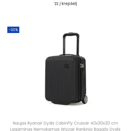
r
u
Į krepšelį
,
0
i
r
9
g
r
9
€
i
e
-30%
.
n
n
€
a
t
.
l
p
p
r
r
i
i
c
c
e
e
i
w
s
a
:
s
4
Naujas Ryanair Dydis CabinFly Cruisair 40x30x20 cm
:
2
Lagaminas Nemokamas Wizzair Rankinio Bagažo Dydis