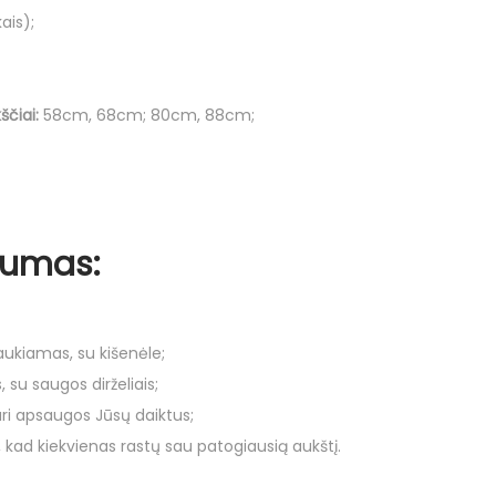
D
ais);
y
d
i
čiai:
58cm, 68cm; 80cm, 88cm;
s
C
a
b
lumas:
i
n
F
l
raukiamas, su kišenėle;
y
, su saugos dirželiais;
C
ri apsaugos Jūsų daiktus;
r
kad kiekvienas rastų sau patogiausią aukštį.
u