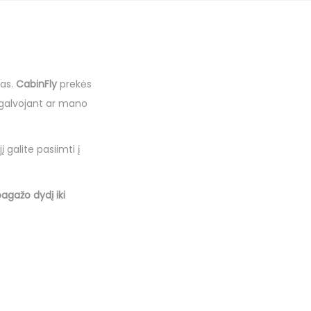
žas.
CabinFly
prekės
, galvojant ar mano
į galite pasiimti į
agažo dydį iki