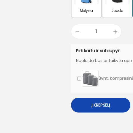
Mėlyna
Juoda
p
r
Pirk kartu ir sutaupyk
o
d
Nuolaida bus pritaikyta ap
u
k
t
o
k
Į KREPŠELĮ
i
e
k