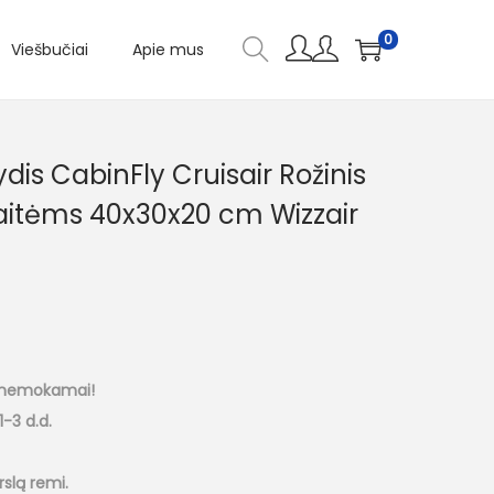
0
Viešbučiai
Apie mus
dis CabinFly Cruisair Rožinis
itėms 40x30x20 cm Wizzair
a nemokamai!
-3 d.d.
rslą remi.