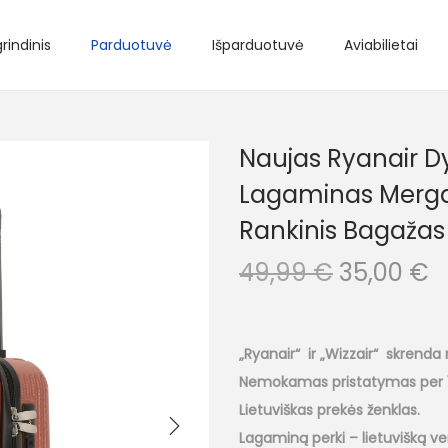
rindinis
Parduotuvė
Išparduotuvė
Aviabilietai
Naujas Ryanair Dy
Lagaminas Merga
Rankinis Bagažas
O
C
49,99
€
35,00
€
r
u
i
r
g
r
„Ryanair“ ir „Wizzair“ skrend
i
e
Nemokamas pristatymas per 1
n
n
Lietuviškas prekės ženklas.
a
t
Lagaminą perki – lietuvišką ve