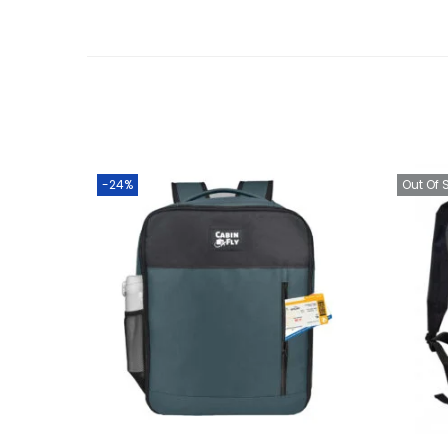
-24%
Out Of 