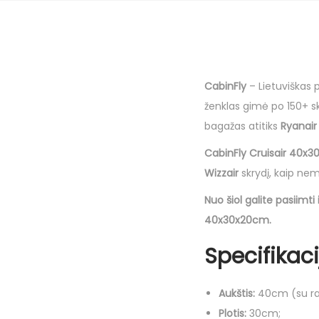
CabinFly
– Lietuviškas p
ženklas gimė po 150+ sk
bagažas atitiks
Ryanair
CabinFly Cruisair 40x
Wizzair
skrydį, kaip ne
Nuo šiol galite pasiimt
40x30x20cm.
Specifikaci
Aukštis:
40cm (su rat
Plotis:
30cm;