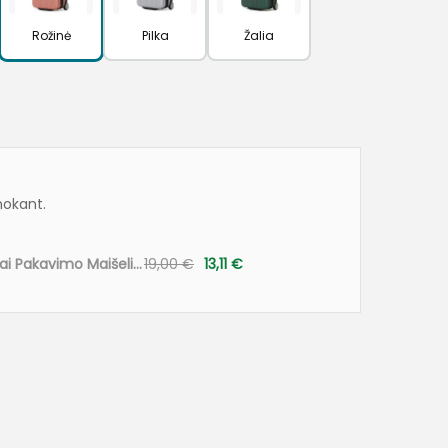
Rožinė
Pilka
Žalia
mokant.
3vnt. Kompresiniai Pakavimo Maišeliai Lagamino Orgnizatoriai Compression Packing Cubes Pilki
19,00
€
13,11
€