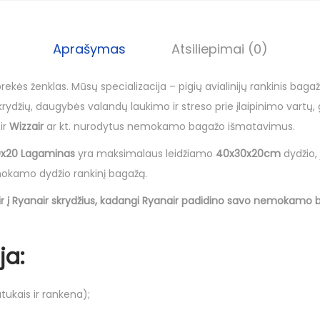
i
s
:
Aprašymas
Atsiliepimai (0)
N
a
rekės ženklas. Mūsų specializacija – pigių avialinijų rankinis baga
u
rydžių, daugybės valandų laukimo ir streso prie įlaipinimo vartų
j
ir
Wizzair
ar kt. nurodytus nemokamo bagažo išmatavimus.
a
30x20 Lagaminas
yra maksimalaus leidžiamo
40x30x20cm
dydžio, j
s
mokamo dydžio rankinį bagažą.
R
i ir į Ryanair skrydžius, kadangi Ryanair padidino savo nemokamo b
y
a
n
ja:
a
i
ukais ir rankena);
r