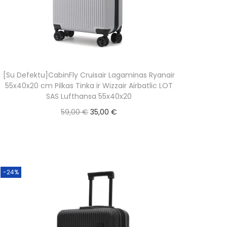
r
i
i
c
c
e
e
i
w
s
[Su Defektu]CabinFly Cruisair Lagaminas Ryanair
a
:
55x40x20 cm Pilkas Tinka ir Wizzair Airbatlic LOT
s
4
SAS Lufthansa 55x40x20
:
9
O
C
59,00
€
35,00
€
5
,
r
u
Daugiau
9
0
i
r
,
0
g
r
0
i
e
-24%
0
€
n
n
.
a
t
€
l
p