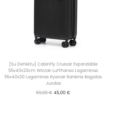
.
p
r
r
i
i
c
c
e
e
i
w
s
a
:
[Su Defektu] CabinFly Cruisair Expandable
s
3
55x40x23cm Wizzair Lufthansa Lagaminas
:
5
55x40x20 Lagaminas Ryanair Rankinis Bagažas
Juodas
5
,
O
C
59,00
€
45,00
€
9
0
r
u
Į krepšelį
,
0
i
r
0
g
r
0
€
i
e
.