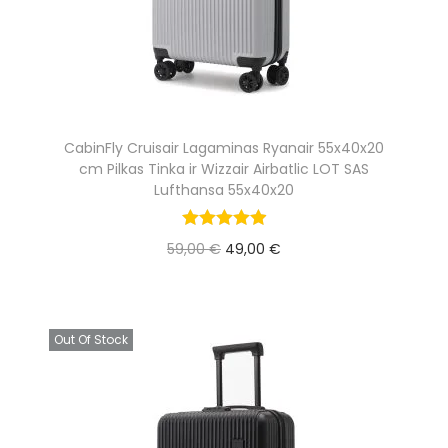
i
c
c
e
e
i
w
s
a
:
CabinFly Cruisair Lagaminas Ryanair 55x40x20
s
4
cm Pilkas Tinka ir Wizzair Airbatlic LOT SAS
:
9
Lufthansa 55x40x20
5
,
O
C
59,00
€
9
49,00
€
0
r
u
Į krepšelį
,
0
i
r
0
g
r
0
€
Out Of Stock
i
e
.
n
n
€
a
t
.