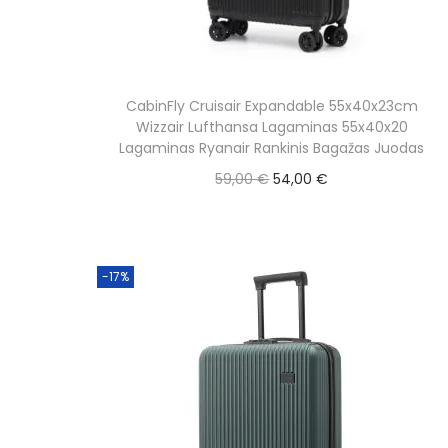
o
n
CabinFly Cruisair Expandable 55x40x23cm
Wizzair Lufthansa Lagaminas 55x40x20
Lagaminas Ryanair Rankinis Bagažas Juodas
O
C
59,00
€
54,00
€
r
u
Į krepšelį
i
r
g
r
-17%
i
e
n
n
a
t
l
p
p
r