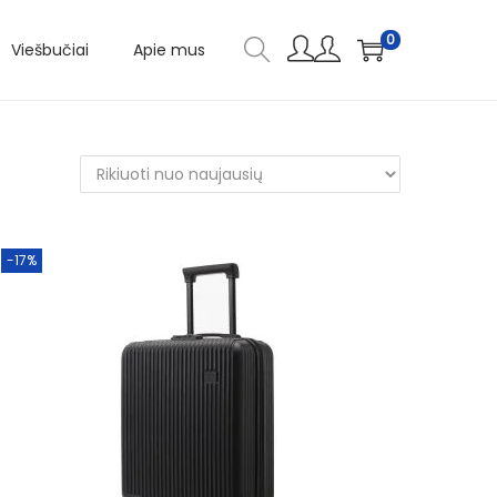
0
Viešbučiai
Apie mus
-17%