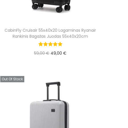
CabinFly Cruisair 55x40x20 Lagaminas Ryanair
Rankinis Bagažas Juodas 55x40x20cm
O
C
59,00
€
49,00
€
r
u
Į krepšelį
i
r
g
r
Out Of Stock
i
e
n
n
a
t
l
p
p
r