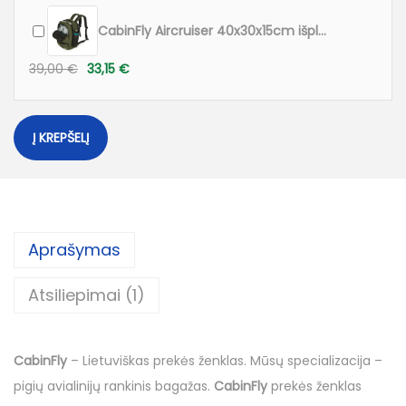
R
y
CabinFly Aircruiser 40x30x15cm išplečiama iki 40x30x20cm Kuprinė. Skirta Ryanair, Wizzair, AirBaltic, SAS, Lufthansa, Finnair, Turkish Airlines. Žalia
a
39,00
€
33,15
€
n
a
i
Į KREPŠELĮ
r
5
5
x
Aprašymas
4
0
Atsiliepimai (1)
x
2
0
CabinFly
– Lietuviškas prekės ženklas. Mūsų specializacija –
c
pigių avialinijų rankinis bagažas.
CabinFly
prekės ženklas