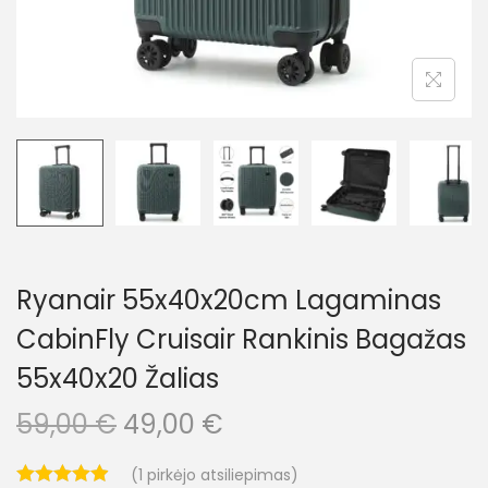
o
n
Ryanair 55x40x20cm Lagaminas
CabinFly Cruisair Rankinis Bagažas
55x40x20 Žalias
O
C
59,00
€
49,00
€
r
u
(
1
pirkėjo atsiliepimas)
i
r