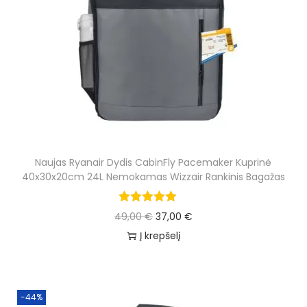
e
i
w
s
a
:
s
2
:
4
5
,
0
0
,
0
Naujas Ryanair Dydis CabinFly Pacemaker Kuprinė
0
40x30x20cm 24L Nemokamas Wizzair Rankinis Bagažas
0
€
.
O
C
49,00
€
37,00
€
€
r
u
Į krepšelį
.
i
r
g
r
i
e
-44%