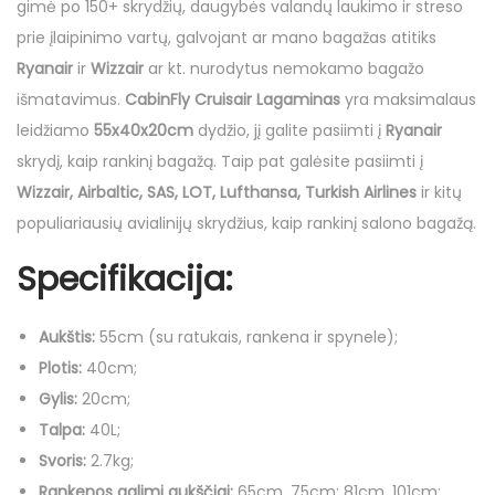
m
gimė po 150+ skrydžių, daugybės valandų laukimo ir streso
L
prie įlaipinimo vartų, galvojant ar mano bagažas atitiks
a
Ryanair
ir
Wizzair
ar kt. nurodytus nemokamo bagažo
g
išmatavimus.
CabinFly Cruisair Lagaminas
yra maksimalaus
a
leidžiamo
55x40x20cm
dydžio, jį galite pasiimti į
Ryanair
m
skrydį, kaip rankinį bagažą. Taip pat galėsite pasiimti į
i
Wizzair, Airbaltic, SAS, LOT, Lufthansa, Turkish Airlines
ir kitų
n
populiariausių avialinijų skrydžius, kaip rankinį salono bagažą.
a
Specifikacija:
s
C
Aukštis:
55cm (su ratukais, rankena ir spynele);
a
Plotis:
40cm;
b
Gylis:
20cm;
i
Talpa:
40L;
n
Svoris:
2.7kg;
F
Rankenos galimi aukščiai:
65cm, 75cm; 81cm, 101cm;