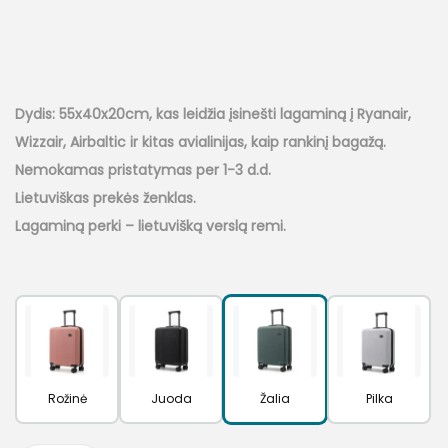
g
r
i
e
n
n
a
t
Dydis: 55x40x20cm, kas leidžia įsinešti lagaminą į Ryanair,
l
p
Wizzair, Airbaltic ir kitas avialinijas, kaip rankinį bagažą.
p
r
Nemokamas pristatymas per 1-3 d.d.
r
i
Lietuviškas prekės ženklas.
i
c
Lagaminą perki – lietuvišką verslą remi.
c
e
e
i
w
s
a
:
s
4
:
9
Rožinė
Juoda
Žalia
Pilka
5
,
9
0