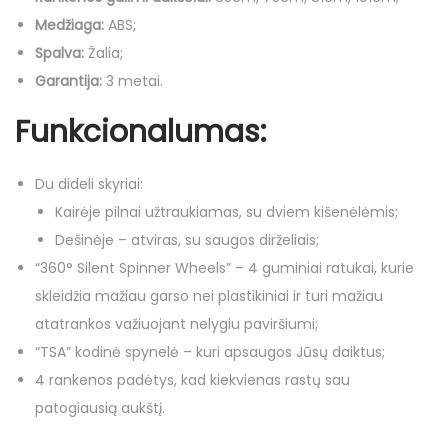
l
Medžiaga:
ABS;
y
Spalva:
Žalia;
C
Garantija:
3 metai.
r
u
Funkcionalumas:
i
s
Du dideli skyriai:
a
Kairėje pilnai užtraukiamas, su dviem kišenėlėmis;
i
Dešinėje – atviras, su saugos dirželiais;
r
“360° Silent Spinner Wheels” – 4 guminiai ratukai, kurie
R
skleidžia mažiau garso nei plastikiniai ir turi mažiau
a
atatrankos važiuojant nelygiu paviršiumi;
n
“TSA” kodinė spynelė – kuri apsaugos Jūsų daiktus;
k
4 rankenos padėtys, kad kiekvienas rastų sau
i
patogiausią aukštį.
n