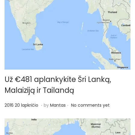
Už €481 aplankykite Šri Lanką,
Malaiziją ir Tailandą
.
.
P
2
2016 20 lapkričio
by
Mantas
No comments yet
o
0
s
1
t
7