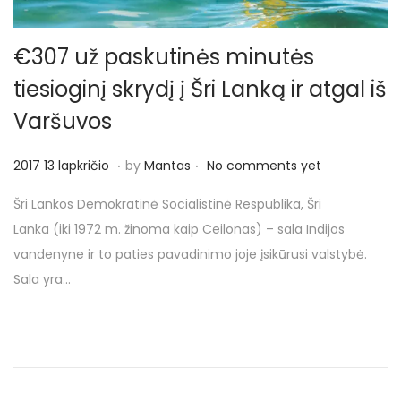
€307 už paskutinės minutės
tiesioginį skrydį į Šri Lanką ir atgal iš
Varšuvos
.
.
P
2
2017 13 lapkričio
by
Mantas
No comments yet
o
0
Šri Lankos Demokratinė Socialistinė Respublika, Šri
s
1
Lanka (iki 1972 m. žinoma kaip Ceilonas) – sala Indijos
t
7
vandenyne ir to paties pavadinimo joje įsikūrusi valstybė.
e
1
Sala yra…
d
3
o
l
n
a
p
k