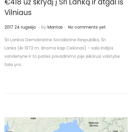
€418 už skrydį į Šri Lanką ir atgal iš
Vilniaus
.
.
P
2
2017 24 rugsėjo
by
Mantas
No comments yet
o
0
Šri Lankos Demokratinė Socialistinė Respublika, Šri
s
1
Lanka (iki 1972 m. žinoma kaip Ceilonas) – sala Indijos
t
7
vandenyne ir to paties pavadinimo joje įsikūrusi valstybė.
e
2
Sala yra…
d
4
o
r
n
u
g
s
ė
j
o