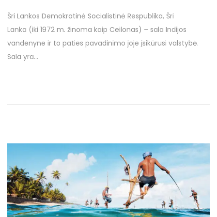
o
o
0
n
Šri Lankos Demokratinė Socialistinė Respublika, Šri
s
1
Lanka (iki 1972 m. žinoma kaip Ceilonas) – sala Indijos
t
7
vandenyne ir to paties pavadinimo joje įsikūrusi valstybė.
e
2
Sala yra…
d
6
o
g
n
r
u
o
d
ž
i
o