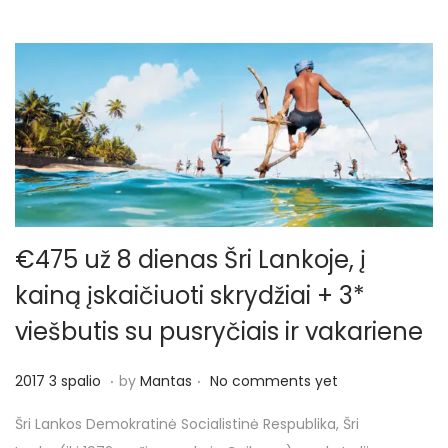
r
i
č
i
o
€475 už 8 dienas Šri Lankoje, į
kainą įskaičiuoti skrydžiai + 3*
viešbutis su pusryčiais ir vakariene
.
.
P
2
2017 3 spalio
by
Mantas
No comments yet
o
0
Šri Lankos Demokratinė Socialistinė Respublika, Šri
s
1