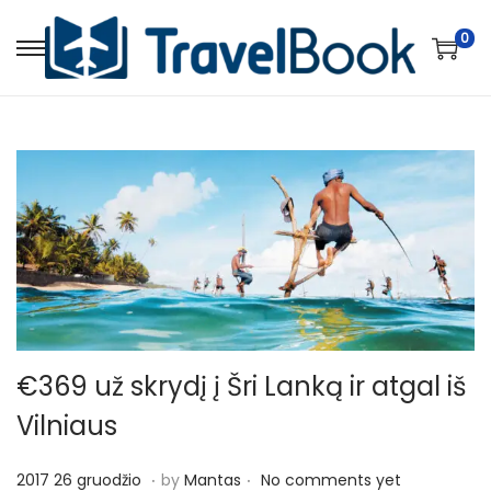
0
S
S
k
k
i
i
p
p
t
t
o
o
n
c
a
o
v
n
i
t
g
e
€369 už skrydį į Šri Lanką ir atgal iš
a
n
Vilniaus
t
t
i
.
.
P
2
2017 26 gruodžio
by
Mantas
No comments yet