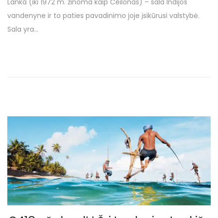
Lanka (iki 1972 m. žinoma kaip Ceilonas) – sala Indijos
t
7
vandenyne ir to paties pavadinimo joje įsikūrusi valstybė.
e
3
Sala yra…
d
s
o
p
n
a
l
i
o