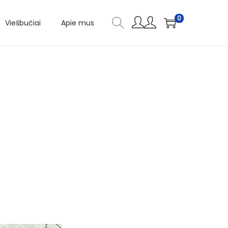
0
Viešbučiai
Apie mus