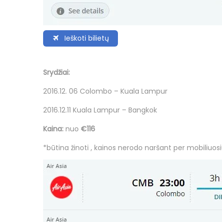
Ieškoti bilietų
Srydžiai:
2016.12. 06 Colombo – Kuala Lampur
2016.12.11 Kuala Lampur – Bangkok
Kaina:
nuo
€116
*būtina žinoti ,
kainos
nerodo naršant per mobiliuosi