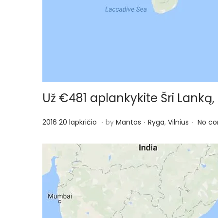
Už €481 aplankykite Šri Lanką, 
.
.
.
P
P
2
2016 20 lapkričio
by
Mantas
Ryga
,
Vilnius
No c
o
o
0
s
s
1
t
t
7
e
e
2
d
d
g
o
i
e
n
n
g