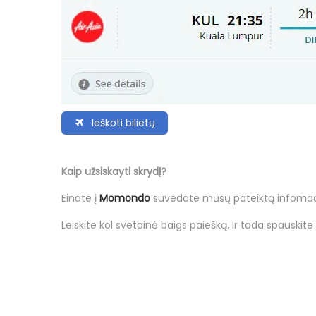
Ieškoti bilietų
Kaip užsiskayti skrydį?
Einate į
Momondo
suvedate mūsų pateiktą infomacij
Leiskite kol svetainė baigs paiešką. Ir tada spauskite