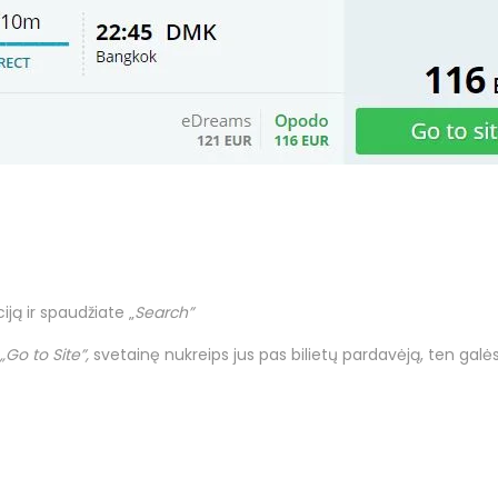
ą ir spaudžiate „
Search”
„Go to Site”,
svetainę nukreips jus pas bilietų pardavėją, ten galės