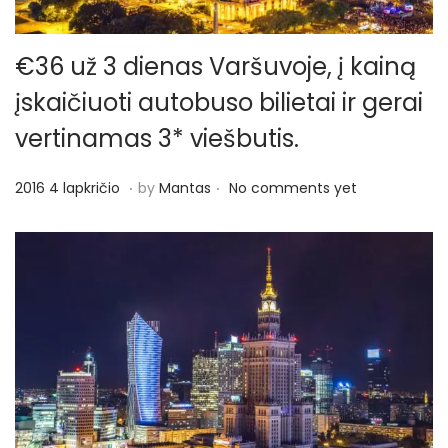
€36 už 3 dienas Varšuvoje, į kainą
įskaičiuoti autobuso bilietai ir gerai
vertinamas 3* viešbutis.
.
.
P
2
2016 4 lapkričio
by
Mantas
No comments yet
o
0
s
1
t
6
e
6
d
l
o
a
n
p
k
r