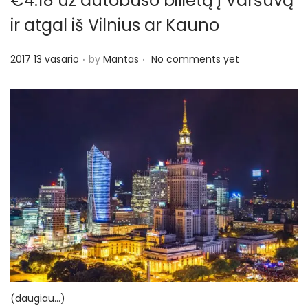
€4.18 už autobuso bilietą į Varšuvą
o
n
ir atgal iš Vilnius ar Kauno
.
.
P
2017 13 vasario
by
Mantas
No comments yet
o
s
t
e
d
o
n
(daugiau…)