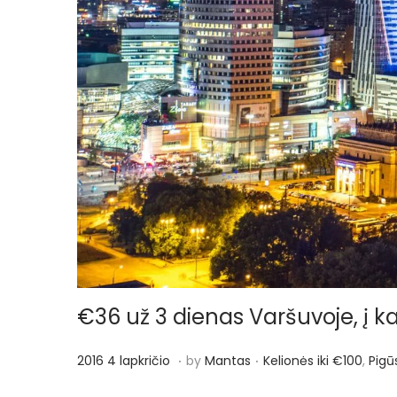
€36 už 3 dienas Varšuvoje, į kai
.
.
P
P
2
2016 4 lapkričio
by
Mantas
Kelionės iki €100
,
Pigū
o
o
0