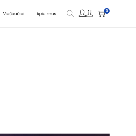
0
Viešbučiai
Apie mus