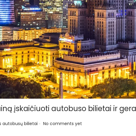
ną įskaičiuoti autobuso bilietai ir ger
.
s autobusų bilietai
No comments yet