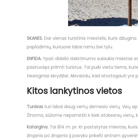
SKANES.
Dar vienas turistinis miestelis, kuris džiugin
paplūdimių, kuriuose labai ramu bei tylu.
ENFIDA.
Ypač didelio išskirtinumo sulaukia miestas es
pasiruošęs priimti turistus. Tai puiki vieta tiems, k
tiesioginiai skrydžiai. Akivaizdu, kad atostogauti yra
Kitos lankytinos vietos
Tunisas
turi labai daug vertų dėmesio vietų. Visų ap
Žinoma, siūlome nepamiršti ir kiek atokesnių vietų,
Katargina.
Tai 814 m. pr. Kr pastatytas miestas, kur
žingsnis po žingsnio jį pavyko prikelti antram gyvenimui