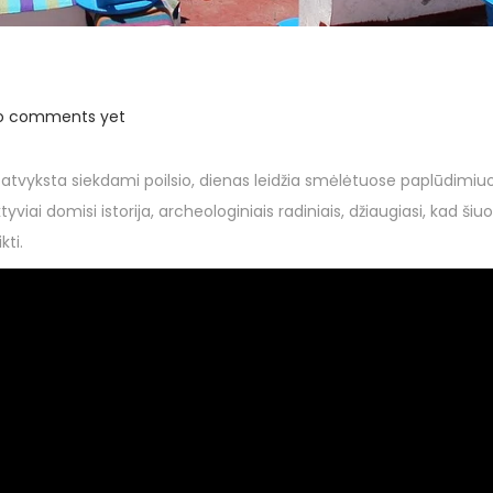
o comments yet
ni atvyksta siekdami poilsio, dienas leidžia smėlėtuose paplūdimiuo
ktyviai domisi istorija, archeologiniais radiniais, džiaugiasi, kad 
kti.