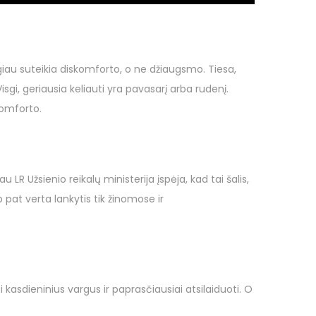
giau suteikia diskomforto, o ne džiaugsmo. Tiesa,
sgi, geriausia keliauti yra pavasarį arba rudenį.
komforto.
 LR Užsienio reikalų ministerija įspėja, kad tai šalis,
 pat verta lankytis tik žinomose ir
ti kasdieninius vargus ir paprasčiausiai atsilaiduoti. O