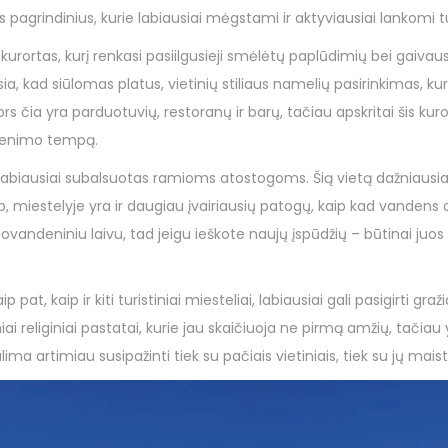
 pagrindinius, kurie labiausiai mėgstami ir aktyviausiai lankomi tu
rortas, kurį renkasi pasiilgusieji smėlėtų paplūdimių bei gaivaus 
ia, kad siūlomas platus, vietinių stiliaus namelių pasirinkimas, kuris
 čia yra parduotuvių, restoranų ir barų, tačiau apskritai šis kuror
 gyvenimo tempą.
 labiausiai subalsuotas ramioms atostogoms. Šią vietą dažniausia
ab, miestelyje yra ir daugiau įvairiausių patogų, kaip kad vandens 
vandeniniu laivu, tad jeigu ieškote naujų įspūdžių – būtinai juos
 pat, kaip ir kiti turistiniai miesteliai, labiausiai gali pasigirti gr
niai religiniai pastatai, kurie jau skaičiuoja ne pirmą amžių, tačiau 
lima artimiau susipažinti tiek su pačiais vietiniais, tiek su jų maist