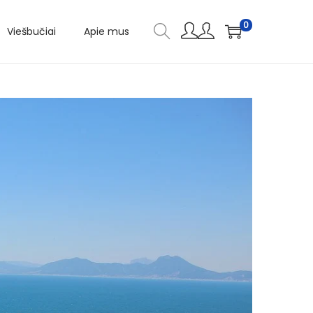
0
Viešbučiai
Apie mus