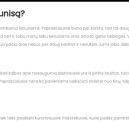
Tunisą?
 netinkama lietuviams. Paprasčiausiai būna per karšta, tad tai dau
ad net ir tokiu metų laiku lietuviams oras atrodo gana neblogas. Vi
r tuo pačiu oras nebus per daug karštas ir nesukels Jums jokio dis
, kad kalbos apie nesaugumą dažniausiai yra iš piršto laužtos, tačiau
aprasčiausiai nėra ko pavieniams vaikščioti atskirai nuo kitų, taip
s tiek teks pasiilsėti kurortiniuose miesteliuose, kurie padės pamirš