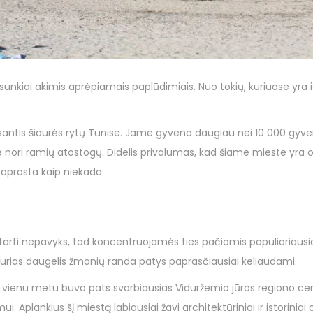
a sunkiai akimis aprėpiamais paplūdimiais. Nuo tokių, kuriuose yra i
antis šiaurės rytų Tunise. Jame gyvena daugiau nei 10 000 gyvento
urie nori ramių atostogų. Didelis privalumas, kad šiame mieste yra 
 paprasta kaip niekada.
tarti nepavyks, tad koncentruojamės ties pačiomis populiariausiomi
 kurias daugelis žmonių randa patys paprasčiausiai keliaudami.
is vienu metu buvo pats svarbiausias Viduržemio jūros regiono ce
. Aplankius šį miestą labiausiai žavi architektūriniai ir istoriniai ob