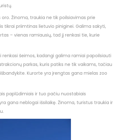
ristų.
oro. Žinoma, traukia ne tik poilsiavimas prie
 tikrai priimtinas lietuvio piniginei. Galima sakyti,
tas – vienas ramiausių, tad jį renkasi tie, kurie
i renkasi šeimos, kadangi galima ramiai papoilsiauti
atrakcionų parkas, kuris patiks ne tik vaikams, tačiau
 išbandykite. Kurorte yra įrengtas gana mielas zoo
ažiais paplūdimiais ir tuo pačiu nuostabiais
yra gana neblogai išsilaikę. Žinoma, turistus traukia ir
u.