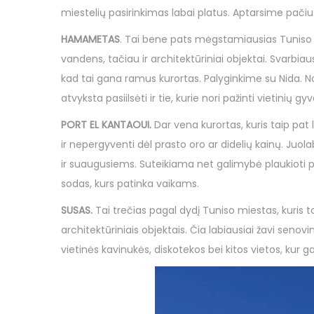
miestelių pasirinkimas labai platus. Aptarsime pačius
HAMAMETAS
. Tai bene pats mėgstamiausias Tuniso ku
vandens, tačiau ir architektūriniai objektai. Svarbiaus
kad tai gana ramus kurortas. Palyginkime su Nida. Nors
atvyksta pasiilsėti ir tie, kurie nori pažinti vietinių
PORT EL KANTAOUI.
Dar vena kurortas, kuris taip pat
ir nepergyventi dėl prasto oro ar didelių kainų. Juol
ir suaugusiems. Suteikiama net galimybė plaukioti po
sodas, kurs patinka vaikams.
SUSAS.
Tai trečias pagal dydį Tuniso miestas, kuris taip
architektūriniais objektais. Čia labiausiai žavi senovi
vietinės kavinukės, diskotekos bei kitos vietos, kur ga