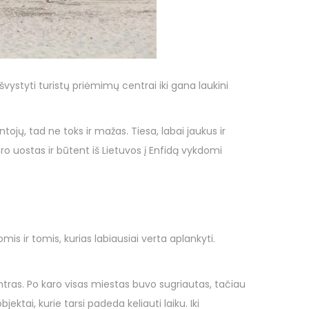
švystyti turistų priėmimų centrai iki gana laukini
jų, tad ne toks ir mažas. Tiesa, labai jaukus ir
oro uostas ir būtent iš Lietuvos į Enfidą vykdomi
s ir tomis, kurias labiausiai verta aplankyti.
ntras. Po karo visas miestas buvo sugriautas, tačiau
jektai, kurie tarsi padeda keliauti laiku. Iki