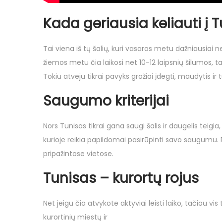
Kada geriausia keliauti į 
Tai viena iš tų šalių, kuri vasaros metu dažniausiai
žiemos metu čia laikosi net 10-12 laipsnių šilumos, t
Tokiu atveju tikrai pavyks gražiai įdegti, maudytis i
Saugumo kriterijai
Nors Tunisas tikrai gana saugi šalis ir daugelis teigia
kurioje reikia papildomai pasirūpinti savo saugumu. P
pripažintose vietose.
Tunisas – kurortų rojus
Net jeigu čia atvykote aktyviai leisti laiko, tačiau vi
kurortinių miestų ir