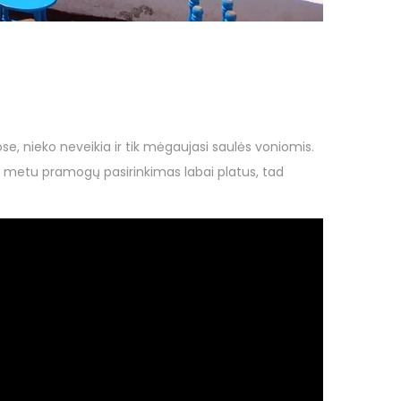
se, nieko neveikia ir tik mėgaujasi saulės voniomis.
šiuo metu pramogų pasirinkimas labai platus, tad