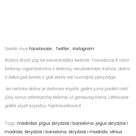
Sekite mus
Facebooke
,
Twitter
,
Instagram
.
Būtina žinoti: jog tai savarankiška kelionė,
Travelbook
.
lt
nėra
kelionių organizatorius ir kelionių neužsakinėja. Kainos, datos
ir laikai gali keistis ir gali skirtis nei nurodyta pavyzdyje.
Jei netinka datos ar kelionės kryptis, galim jums padėti rasti
jūsų norus atitinkančią kelionę už geriausią kainą. Užklausas
galite siųsti el.paštu: hi@travelbook.lt
Tags
:
madridas
,
pigus skrydziai i barselona
,
pigus skrydziai i
madrida
,
skrydziai i barselona
,
skrydziai i madrida
,
vilnius