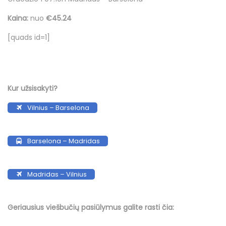
Kaina:
nuo
€45.24
[quads id=1]
Kur užsisakyti?
Vilnius – Barselona
Barselona – Madridas
Madridas – Vilnius
Geriausius viešbučių
pasiūlymus
galite rasti čia: