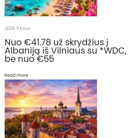
d
j
i
j
a
2026 11 kovo
ą
i
Nuo €41.78 už skrydžius į
t
r
Albaniją iš Vilniaus su *WDC,
a
be nuo €55
a
t
r
g
Read more
a
p
l
i
į
š
R
r
y
g