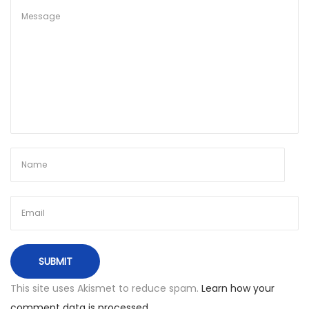
l
n
i
a
u
s
This site uses Akismet to reduce spam.
Learn how your
comment data is processed.