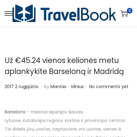
0
S
S
k
k
i
i
p
p
t
t
Už €45.24 vienos kelionės metu
o
o
n
c
aplankykite Barseloną ir Madridą
a
o
.
.
.
v
n
P
P
2
2017 2 rugpjūčio
by
Mantas
Vilnius
No comments yet
i
t
o
o
0
g
e
s
s
1
a
n
t
t
7
Barselona
– miestas Ispanijos šiaurės
t
t
e
e
2
rytuose, Katalonijos regiono sostinė ir provincijos centras.
i
d
d
r
Tai didelis jūrų uostas, tarptautinis oro uostas, vienas iš