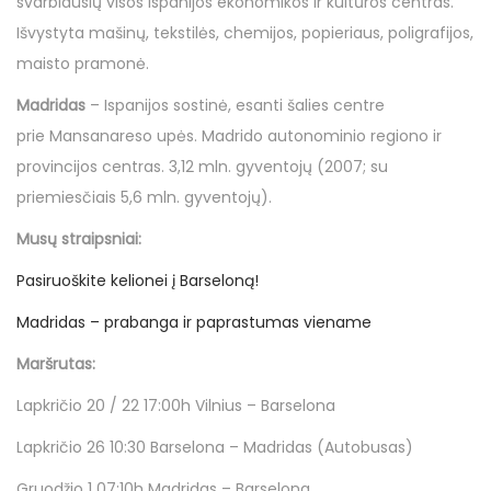
o
o
i
u
svarbiausių visos Ispanijos ekonomikos ir kultūros centras.
n
n
n
g
Išvystyta mašinų, tekstilės, chemijos, popieriaus, poligrafijos,
p
maisto pramonė.
j
Madridas
– Ispanijos sostinė, esanti šalies centre
ū
prie Mansanareso upės. Madrido autonominio regiono ir
č
provincijos centras. 3,12 mln. gyventojų (2007; su
i
priemiesčiais 5,6 mln. gyventojų).
o
Musų straipsniai:
Pasiruoškite kelionei į Barseloną!
Madridas – prabanga ir paprastumas viename
Maršrutas:
Lapkričio 20 / 22 17:00h Vilnius – Barselona
Lapkričio 26 10:30 Barselona – Madridas (Autobusas)
Gruodžio 1 07:10h Madridas – Barselona