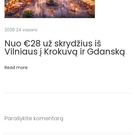
į
N
i
c
2026 24 vasario
ą
Nuo €28 už skrydžius iš
i
Vilniaus į Krokuvą ir Gdanską
r
a
Read more
t
g
a
l
i
š
Parašykite komentarą
V
i