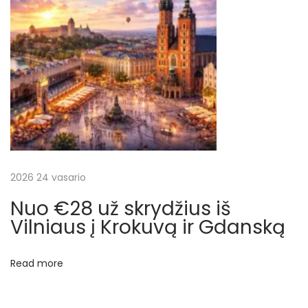
l
i
š
L
o
n
d
o
n
o
2026 24 vasario
N
€
Nuo €28 už skrydžius iš
e
1
Vilniaus į Krokuvą ir Gdanską
x
7
t
u
Read more
p
ž
o
s