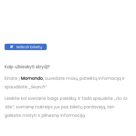
Ieškoti bilietų
Kaip užsisakyti skrydį?
Einate į
Momondo
,
suvedate mūsų pateiktą infomaciją ir
spaudžiate „
Search”
Leiskite kol svetainė baigs paiešką. Ir tada spauskite
„Go to
Site”,
svetainę nukreips jus pas bilietų pardavėją, ten
galėsite matyti ir pilnesnę informaciją.