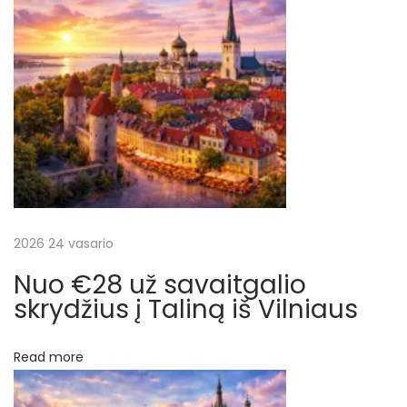
p
į
į
į
N
i
r
u
j
a
o
r
š
k
ą
2026 24 vasario
ų
i
Nuo €28 už savaitgalio
r
skrydžius į Taliną iš Vilniaus
a
t
Read more
g
a