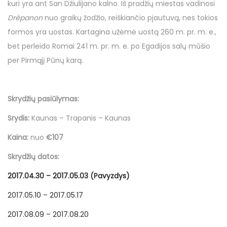
kuri yra ant San Džiulijano kalno. Iš pradžių miestas vadinosi
o
i
Drépanon
nuo graikų žodžio, reiškiančio pjautuvą, nes tokios
n
n
formos yra uostas. Kartagina užėmė uostą 260 m. pr. m. e.,
bet perleido Romai 241 m. pr. m. e. po Egadijos salų mūšio
per Pirmąjį Pūnų karą.
Skrydžių pasiūlymas:
Srydis:
Kaunas – Trapanis – Kaunas
Kaina:
nuo
€107
Skrydžių datos:
2017.04.30 – 2017.05.03 (Pavyzdys)
2017.05.10 – 2017.05.17
2017.08.09 – 2017.08.20