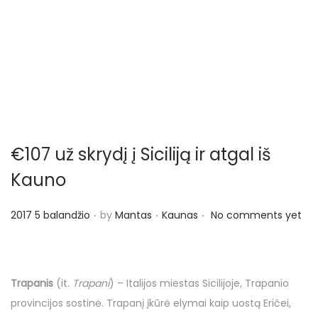
o
n
€107 už skrydį į Siciliją ir atgal iš
Kauno
.
.
.
P
P
2017 5 balandžio
by
Mantas
Kaunas
No comments yet
o
o
s
s
t
t
Trapanis
(it.
Trapani
) – Italijos miestas Sicilijoje, Trapanio
e
e
provincijos sostinė. Trapanį įkūrė elymai kaip uostą Eričei,
d
d