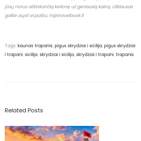
jūsų norus atitinkančią kelionę už geriausią kainą. Užklausas
galite siųsti el.paštu: hi@travelbook.lt
Tags
:
kaunas trapanis
,
pigus skrydziai i sicilija
,
pigus skrydziai
i trapani
,
sicilija
,
skrydziai i sicilija
,
skrydziai i trapani
,
trapanis
N
P
[
r
K
a
e
a
v
i
v
i
n
o
o
Related Posts
i
u
s
s
K
g
p
l