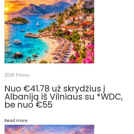
o
a
a
s
i
t
d
c
:
a
]
i
€
1
j
1
3
a
2026 11 kovo
u
ž
Nuo €41.78 už skrydžius į
t
s
Albaniją iš Vilniaus su *WDC,
k
be nuo €55
a
r
r
y
Read more
d