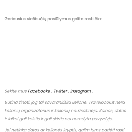
Geriausius viešbučių
pasiūlymus
galite rasti čia:
Sekite mus
Facebooke
,
Twitter
,
Instagram
.
Būtina žinoti: jog tai savarankiška kelionė,
Travelbook
.
lt
nėra
kelionių organizatorius ir kelionių neužsakinėja. Kainos, datos
ir laikai gali keistis ir gali skirtis nei nurodyta pavyzdyje.
Jei netinka datos ar kelionės kryptis, galim jums padėti rasti