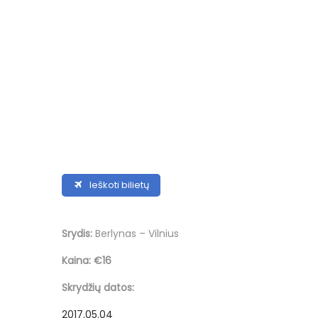
Ieškoti bilietų
Srydis:
Berlynas – Vilnius
Kaina:
€16
Skrydžių datos:
2017.05.04