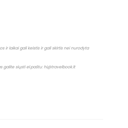
r laikai gali keistis ir gali skirtis nei nurodyta
 galite siųsti el.paštu: hi@travelbook.lt