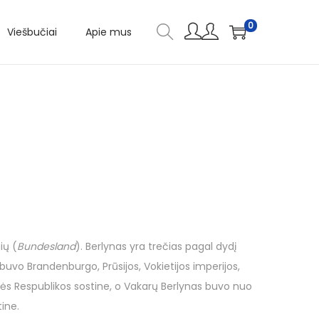
0
Viešbučiai
Apie mus
ių (
Bundesland
). Berlynas yra trečias pagal dydį
uvo Brandenburgo, Prūsijos, Vokietijos imperijos,
inės Respublikos sostine, o Vakarų Berlynas buvo nuo
tine.