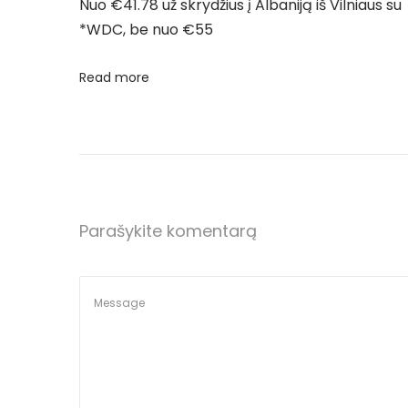
t
Nuo €41.78 už skrydžius į Albaniją iš Vilniaus su
ą
*WDC, be nuo €55
i
a
r
Read more
r
a
t
p
g
a
į
l
i
Parašykite komentarą
r
š
K
a
a
u
š
n
o
ų
N
£