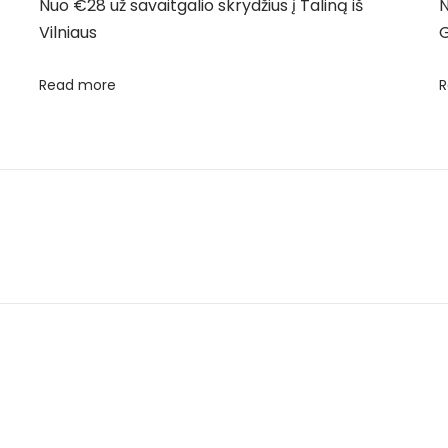
Nuo €28 už savaitgalio skrydžius į Taliną iš
N
Vilniaus
Read more
R