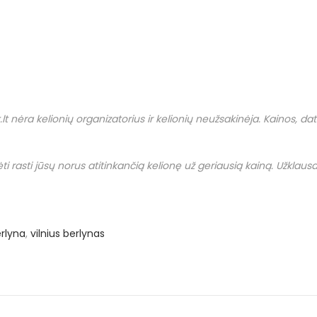
.
lt
nėra kelionių organizatorius ir kelionių neužsakinėja. Kainos, datos i
i rasti jūsų norus atitinkančią kelionę už geriausią kainą. Užklausas
erlyna
,
vilnius berlynas