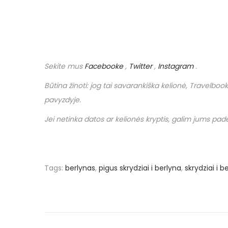
Sekite mus
Facebooke
,
Twitter
,
Instagram
.
Būtina žinoti: jog tai savarankiška kelionė,
Travelbook
pavyzdyje.
Jei netinka datos ar kelionės kryptis, galim jums padėt
Tags
:
berlynas
,
pigus skrydziai i berlyna
,
skrydziai i b
N
P
€
r
1
a
e
0
v
7