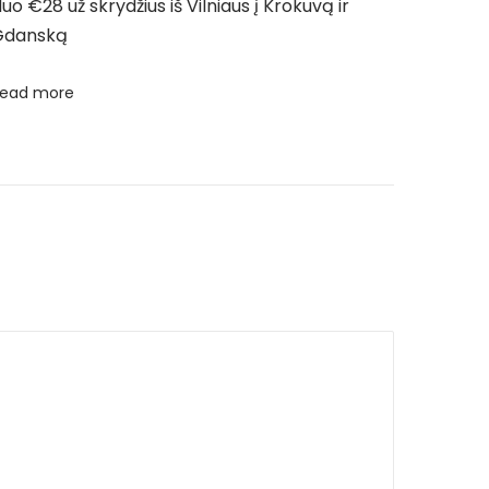
uo €28 už skrydžius iš Vilniaus į Krokuvą ir
Gdanską
ead more