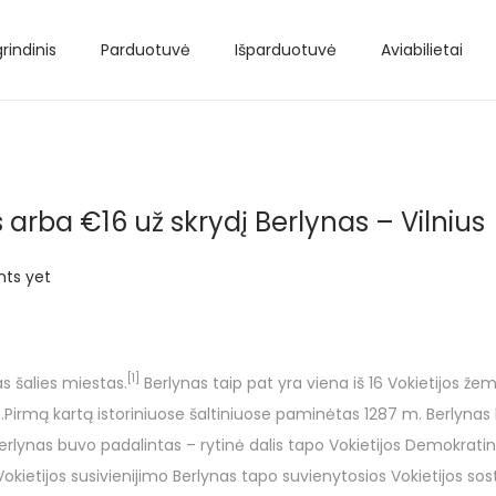
rindinis
Parduotuvė
Išparduotuvė
Aviabilietai
s arba €16 už skrydį Berlynas – Vilnius
ts yet
[1]
ias šalies miestas.
Berlynas taip pat yra viena iš 16 Vokietijos žem
Pirmą kartą istoriniuose šaltiniuose paminėtas 1287 m. Berlynas b
Berlynas buvo padalintas – rytinė dalis tapo Vokietijos Demokrat
Vokietijos susivienijimo Berlynas tapo suvienytosios Vokietijos sos