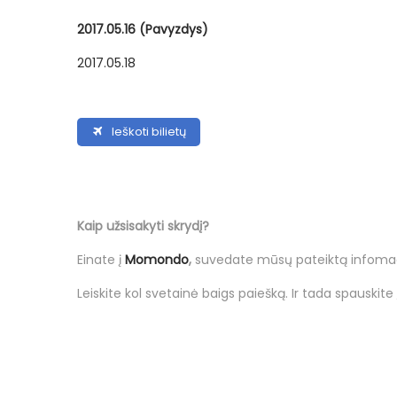
2017.05.16 (Pavyzdys)
2017.05.18
Ieškoti bilietų
Kaip užsisakyti skrydį?
Einate į
Momondo
,
suvedate mūsų pateiktą infomaci
Leiskite kol svetainė baigs paiešką. Ir tada spauskite