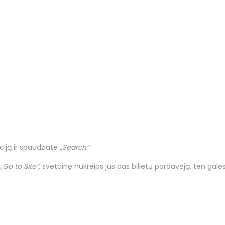
ją ir spaudžiate „
Search”
„Go to Site”,
svetainę nukreips jus pas bilietų pardavėją, ten galės