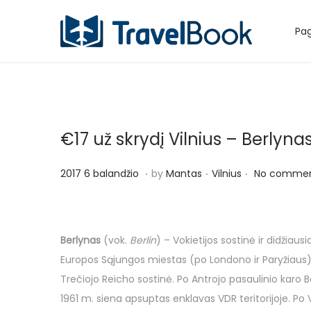
Pag
S
S
k
k
i
i
p
p
t
t
€17 už skrydį Vilnius – Berlyna
o
o
n
c
.
.
.
P
P
2
2017 6 balandžio
by
Mantas
Vilnius
No commen
a
o
o
o
0
v
n
s
s
1
i
t
t
t
7
g
e
Berlynas
(vok.
Berlin
) – Vokietijos sostinė ir didžiaus
e
e
2
a
n
Europos Sąjungos miestas (po Londono ir Paryžiaus).
d
d
6
t
t
Trečiojo Reicho sostinė. Po Antrojo pasaulinio karo 
o
i
b
i
1961 m. siena apsuptas enklavas VDR teritorijoje. Po 
n
n
i