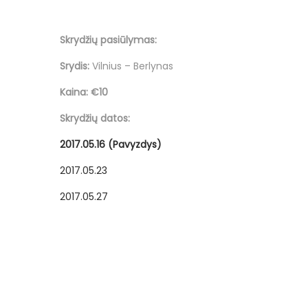
o
r
n
ž
Skrydžių pasiūlymas:
e
Srydis:
Vilnius – Berlynas
l
Kaina:
€10
i
o
Skrydžių datos:
2017.05.16 (Pavyzdys)
2017.05.23
2017.05.27