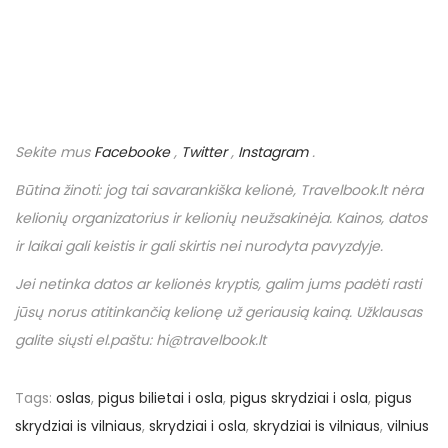
Sekite mus
Facebooke
,
Twitter
,
Instagram
.
Būtina žinoti: jog tai savarankiška kelionė,
Travelbook
.
lt
nėra
kelionių organizatorius ir kelionių neužsakinėja. Kainos, datos
ir laikai gali keistis ir gali skirtis nei nurodyta pavyzdyje.
Jei netinka datos ar kelionės kryptis, galim jums padėti rasti
jūsų norus atitinkančią kelionę už geriausią kainą. Užklausas
galite siųsti el.paštu: hi@travelbook.lt
Tags
:
oslas
,
pigus bilietai i osla
,
pigus skrydziai i osla
,
pigus
skrydziai is vilniaus
,
skrydziai i osla
,
skrydziai is vilniaus
,
vilnius