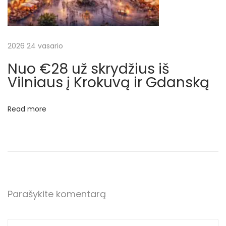
r
y
d
į
2026 24 vasario
į
Nuo €28 už skrydžius iš
A
Vilniaus į Krokuvą ir Gdanską
l
e
Read more
s
u
n
d
ą
i
Parašykite komentarą
r
a