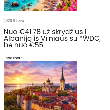
M
j
a
l
a
2026 11 kovo
m
ę
Nuo €41.78 už skrydžius į
t
i
Albaniją iš Vilniaus su *WDC,
r
be nuo €55
a
a
r
t
Read more
g
p
a
l
į
i
š
r
V
i