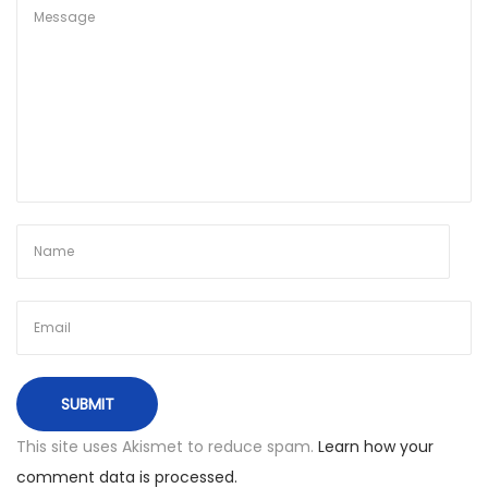
t
g
a
l
i
š
K
a
u
n
o
This site uses Akismet to reduce spam.
Learn how your
comment data is processed.