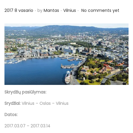
.
.
.
P
P
2017 8 vasario
by
Mantas
Vilnius
No comments yet
o
o
s
s
t
t
e
e
d
d
o
i
n
n
Skrydžių pasiūlymas:
Srydžiai:
Vilnius – Oslas – Vilnius
Datos:
2017.03.07 – 2017.03.14