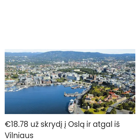
o
n
€18.78 už skrydį į Oslą ir atgal iš
Vilniaus