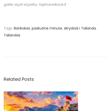
galite siųsti el.paštu: hi@travelbook.lt
Tags
:
Bankokas
,
paskutine minute
,
skrydziai i Tailanda
,
Tailandas
N
P
V
r
A
a
e
U
v
!
v
i
€
o
4
Related Posts
i
u
1
s
6
g
p
u
o
ž