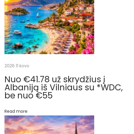
a
s
s
t
k
c
:
r
y
i
d
į
j
į
G
a
2026 11 kovo
v
a
Nuo €41.78 už skrydžius į
t
d
Albaniją iš Vilniaus su *WDC,
e
be nuo €55
a
l
r
u
Read more
p
p
ė