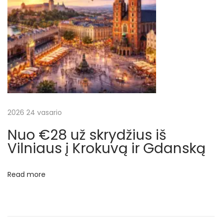
a
t
g
a
l
i
š
V
i
2026 24 vasario
l
Nuo €28 už skrydžius iš
n
Vilniaus į Krokuvą ir Gdanską
i
a
Read more
u
s
a