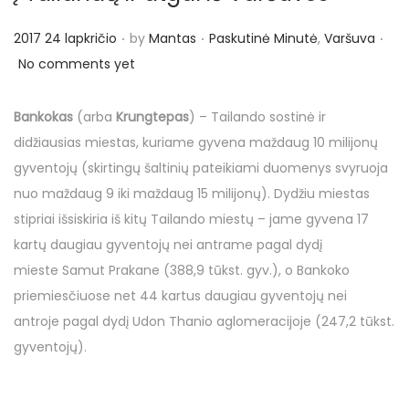
o
n
.
.
.
P
P
2017 24 lapkričio
by
Mantas
Paskutinė Minutė
,
Varšuva
o
o
No comments yet
s
s
t
t
Bankokas
(arba
Krungtepas
) – Tailando sostinė ir
e
e
didžiausias miestas, kuriame gyvena maždaug 10 milijonų
d
d
gyventojų (skirtingų šaltinių pateikiami duomenys svyruoja
o
i
nuo maždaug 9 iki maždaug 15 milijonų). Dydžiu miestas
n
n
stipriai išsiskiria iš kitų Tailando miestų – jame gyvena 17
kartų daugiau gyventojų nei antrame pagal dydį
mieste Samut Prakane (388,9 tūkst. gyv.), o Bankoko
priemiesčiuose net 44 kartus daugiau gyventojų nei
antroje pagal dydį Udon Thanio aglomeracijoje (247,2 tūkst.
gyventojų).