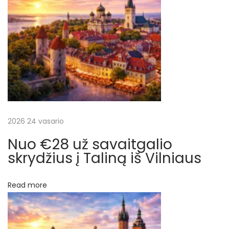
s
į
s
a
r
l
ą
a
K
a
š
r
i
2026 24 vasario
ų
b
Nuo €28 už savaitgalio
u
skrydžius į Taliną iš Vilniaus
o
s
Read more
e
i
r