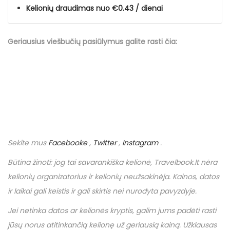
Kelionių draudimas nuo €0.43 / dienai
Geriausius viešbučių
pasiūlymus
galite rasti čia:
Sekite mus
Facebooke
,
Twitter
,
Instagram
.
Būtina žinoti: jog tai savarankiška kelionė,
Travelbook
.
lt
nėra
kelionių organizatorius ir kelionių neužsakinėja. Kainos, datos
ir laikai gali keistis ir gali skirtis nei nurodyta pavyzdyje.
Jei netinka datos ar kelionės kryptis, galim jums padėti rasti
jūsų norus atitinkančią kelionę už geriausią kainą. Užklausas