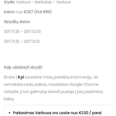
Srydis:
Varšuva – Bankokas – Varšuva
Kaina:
nuo
€237 (PLN 999)
Skrydžių datos:
2017.11.25 – 2017.12.03
2017.11.25 – 2017.12.10
Kaip užsiskayti skrydį?
Einate į
R.pl
suvedate mūsų
pateiktą informaciją
. Jei
nemokate Lenkų kalbos, naudokitės Google Chrome
naršykle, ji turi galimybę išversti puslapį į jūsų pasirinktą
kalbą.
Parkavimas Varšvuos oro uoste nuo €1.00 / parai