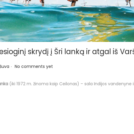
ioginį skrydį į Šri lanką ir atgal iš Va
.
šuva
No comments yet
Lanka
(iki 1972 m. žinoma kaip Ceilonas) – sala Indijos vandenyne ir