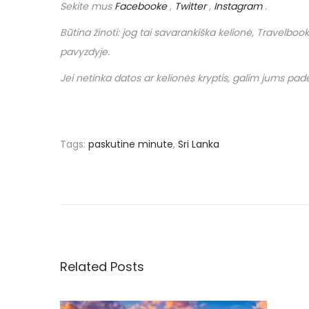
Sekite mus
Facebooke
,
Twitter
,
Instagram
.
Būtina žinoti: jog tai savarankiška kelionė,
Travelbook
pavyzdyje.
Jei netinka datos ar kelionės kryptis, galim jums padėt
Tags
:
paskutine minute
,
Sri Lanka
N
P
N
r
u
a
e
o
v
€
v
i
1
o
1
Related Posts
i
u
5
s
.