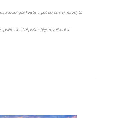
r laikai gali keistis ir gali skirtis nei nurodyta
 galite siųsti el.paštu: hi@travelbook.lt