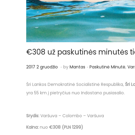
o
n
€308 už paskutinės minutės ties
.
.
P
P
2
2017 2 gruodžio
by
Mantas
Paskutinė Minutė
,
Var
o
o
0
s
s
1
Šri Lankos Demokratinė Socialistinė Respublika,
Šri 
t
t
7
yra 55 km į pietryčius nuo Indostano pusiasalio.
e
e
2
d
d
g
Srydis:
Varšuva – Colombo – Varšuva
o
i
r
n
n
u
Kaina:
nuo
€308 (PLN 1299)
o