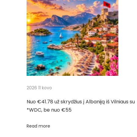
g
p
4
o
5
a
s
u
t
ž
c
:
7
d
i
i
e
j
n
ų
a
2026 11 kovo
k
e
t
Nuo €41.78 už skrydžius į Albaniją iš Vilniaus su
l
*WDC, be nuo €55
i
a
o
Read more
n