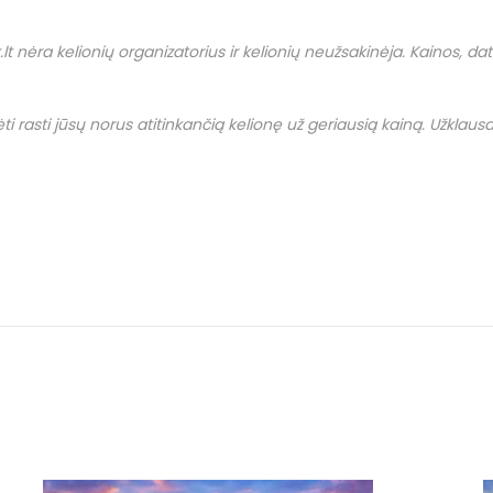
.
lt
nėra kelionių organizatorius ir kelionių neužsakinėja. Kainos, datos i
i rasti jūsų norus atitinkančią kelionę už geriausią kainą. Užklausas