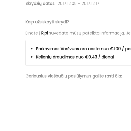
Skrydžių datos:
2017.12.05 – 2017.12.17
d
ž
Kaip užsiskayti skrydį?
i
o
Einate į
R.pl
suvedate mūsų
pateiktą informaciją
. J
Parkavimas Varšvuos oro uoste nuo €1.00 / pa
Kelionių draudimas nuo €0.43 / dienai
Geriausius viešbučių
pasiūlymus
galite rasti čia: