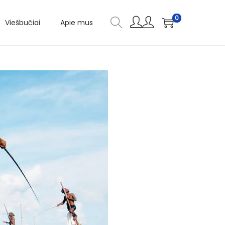
0
Viešbučiai
Apie mus