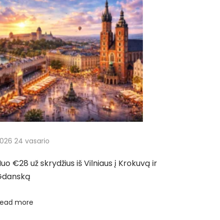
026 24 vasario
uo €28 už skrydžius iš Vilniaus į Krokuvą ir
Gdanską
ead more