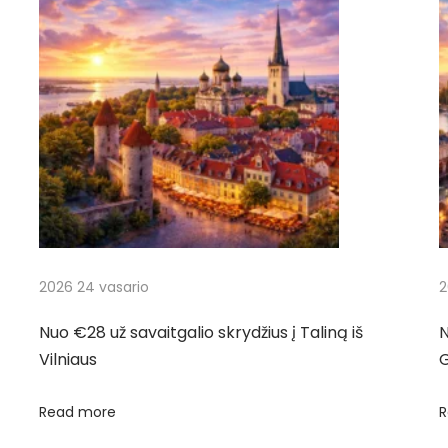
2026 24 vasario
2
Nuo €28 už savaitgalio skrydžius į Taliną iš
N
Vilniaus
Read more
R