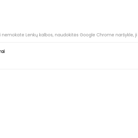
ei nemokate Lenkų kalbos, naudokitės Google Chrome naršykle, ji tu
rai