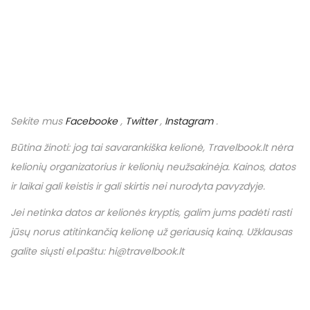
Sekite mus
Facebooke
,
Twitter
,
Instagram
.
Būtina žinoti: jog tai savarankiška kelionė,
Travelbook
.
lt
nėra
kelionių organizatorius ir kelionių neužsakinėja. Kainos, datos
ir laikai gali keistis ir gali skirtis nei nurodyta pavyzdyje.
Jei netinka datos ar kelionės kryptis, galim jums padėti rasti
jūsų norus atitinkančią kelionę už geriausią kainą. Užklausas
galite siųsti el.paštu: hi@travelbook.lt