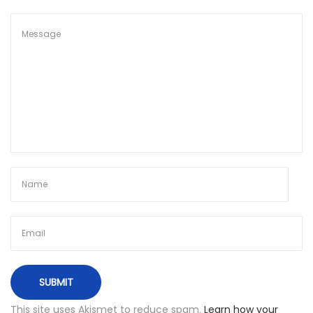
u
o
t
i
s
k
r
y
d
ž
i
a
i
+
n
a
This site uses Akismet to reduce spam.
Learn how your