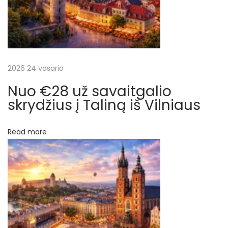
i
a
j
o
š
s
s
2026 24 vasario
ų
o
Nuo €28 už savaitgalio
s
skrydžius į Taliną iš Vilniaus
t
i
Read more
n
ę
A
t
ė
n