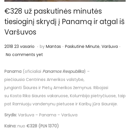
o
n
€328 už paskutinės minutės
tiesioginį skrydį į Panamą ir atgal iš
Varšuvos
.
.
.
P
P
2
2018 23 vasario
by
Mantas
Paskutinė Minutė
,
Varšuva
o
o
0
No comments yet
s
s
1
t
t
8
Panama
(oficialiai
Panamos Respublika
) –
e
e
2
piečiausia Centrinės Amerikos valstybė,
d
d
3
jungianti Šiaurės ir Pietų Amerikos žemynus. Ribojasi
o
i
v
su Kosta Rika šiaurės vakaruose, Kolumbija pietryčiuose, taip
n
n
a
pat Ramiuoju vandenynu pietuose ir Karibų jūra šiaurėje.
s
Srydis:
Varšuva – Panama – Varšuva
a
Kaina:
nuo
€328 (PLN 1370)
r