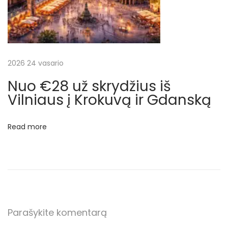
u
s
.
Į
k
2026 24 vasario
a
Nuo €28 už skrydžius iš
i
Vilniaus į Krokuvą ir Gdanską
n
ą
Read more
į
s
k
a
i
č
Parašykite komentarą
i