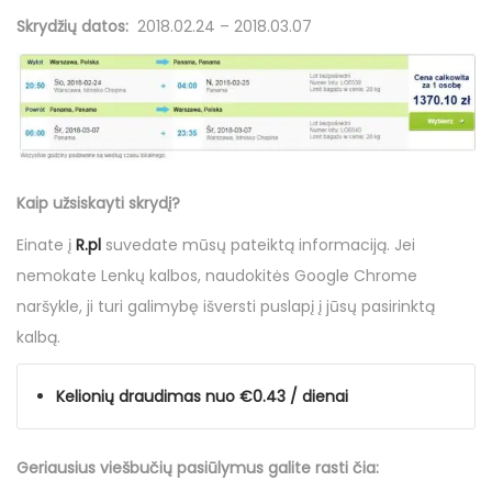
i
Skrydžių datos:
2018.02.24 – 2018.03.07
o
Kaip užsiskayti skrydį?
Einate į
R.pl
suvedate mūsų
pateiktą informaciją
. Jei
nemokate Lenkų kalbos, naudokitės Google Chrome
naršykle, ji turi galimybę išversti puslapį į jūsų pasirinktą
kalbą.
Kelionių draudimas nuo €0.43 / dienai
Geriausius viešbučių
pasiūlymus
galite rasti čia: