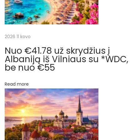
i
e
n
j
ų
k
a
2026 11 kovo
e
l
Nuo €41.78 už skrydžius į
t
i
Albaniją iš Vilniaus su *WDC,
o
be nuo €55
a
n
r
ę
Read more
į
p
G
r
į
a
i
r
k